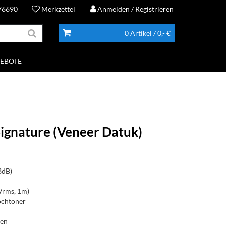
76690
Merkzettel
Anmelden
/ Registrieren
0 Artikel
/ 0,- €
EBOTE
gnature (Veneer Datuk)
3dB)
Vrms, 1m)
ochtöner
ten