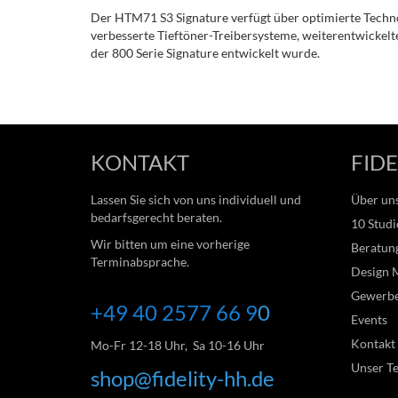
Der HTM71 S3 Signature verfügt über optimierte Techn
verbesserte Tieftöner-Treibersysteme, weiterentwickel
der 800 Serie Signature entwickelt wurde.
KONTAKT
FIDE
Lassen Sie sich von uns individuell und
Über un
bedarfsgerecht beraten.
10 Studi
Wir bitten um eine vorherige
Beratung
Terminabsprache.
Design 
Gewerb
+49 40 2577 66
9
0
Events
Kontakt
Mo-Fr 12-18 Uhr, Sa 10-16 Uhr
Unser T
shop@fidelity-hh.de