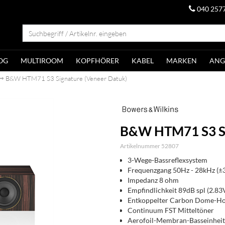
040 257
OG
MULTIROOM
KOPFHÖRER
KABEL
MARKEN
ANG
B&W HTM71 S3 Signature (Veneer Datuk)
B&W HTM71 S3 Si
Artikelnummer 52807
3-Wege-Bassreflexsystem
Frequenzgang 50Hz - 28kHz (±
Impedanz 8 ohm
Empfindlichkeit 89dB spl (2.83
Entkoppelter Carbon Dome-H
Continuum FST Mitteltöner
Aerofoil-Membran-Basseinhei