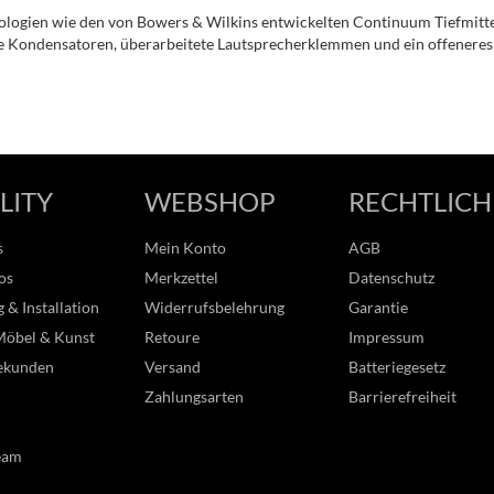
ologien wie den von Bowers & Wilkins entwickelten Continuum Tiefmitt
te Kondensatoren, überarbeitete Lautsprecherklemmen und ein offeneres 
LITY
WEBSHOP
RECHTLICH
s
Mein Konto
AGB
os
Merkzettel
Datenschutz
 & Installation
Widerrufsbelehrung
Garantie
Möbel & Kunst
Retoure
Impressum
ekunden
Versand
Batteriegesetz
Zahlungsarten
Barrierefreiheit
eam