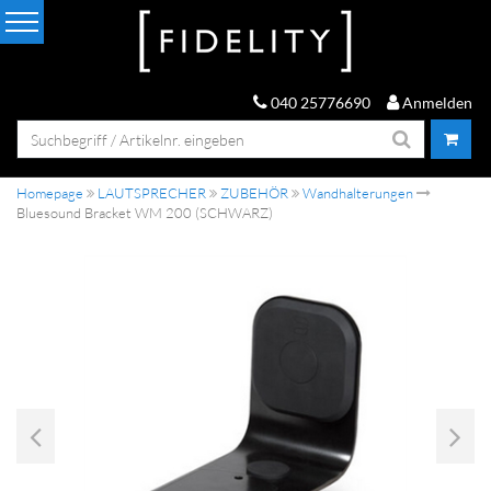
040 25776690
Anmelden
Homepage
LAUTSPRECHER
ZUBEHÖR
Wandhalterungen
Bluesound Bracket WM 200 (SCHWARZ)