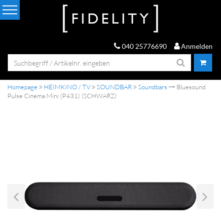
040 25776690
Anmelden
Homepage
HEIMKINO / TV
SOUNDBAR
Soundbars
Bluesound
Pulse Cinema Mini (P431) (SCHWARZ)