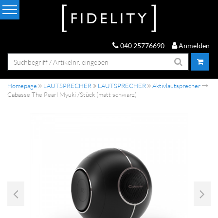
040 25776690
Anmelden
Homepage
LAUTSPRECHER
LAUTSPRECHER
Aktivlautsprecher
Cabasse The Pearl Myuki /Stück (matt schwarz)