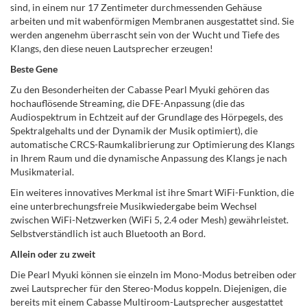
sind, in einem nur 17 Zentimeter durchmessenden Gehäuse
arbeiten und mit wabenförmigen Membranen ausgestattet sind. Sie
werden angenehm überrascht sein von der Wucht und Tiefe des
Klangs, den diese neuen Lautsprecher erzeugen!
Beste Gene
Zu den Besonderheiten der Cabasse Pearl Myuki gehören das
hochauflösende Streaming, die DFE-Anpassung (die das
Audiospektrum in Echtzeit auf der Grundlage des Hörpegels, des
Spektralgehalts und der Dynamik der Musik optimiert), die
automatische CRCS-Raumkalibrierung zur Optimierung des Klangs
in Ihrem Raum und die dynamische Anpassung des Klangs je nach
Musikmaterial.
Ein weiteres innovatives Merkmal ist ihre Smart WiFi-Funktion, die
eine unterbrechungsfreie Musikwiedergabe beim Wechsel
zwischen WiFi-Netzwerken (WiFi 5, 2.4 oder Mesh) gewährleistet.
Selbstverständlich ist auch Bluetooth an Bord.
Allein oder zu zweit
Die Pearl Myuki können sie einzeln im Mono-Modus betreiben oder
zwei Lautsprecher für den Stereo-Modus koppeln. Diejenigen, die
bereits mit einem Cabasse Multiroom-Lautsprecher ausgestattet