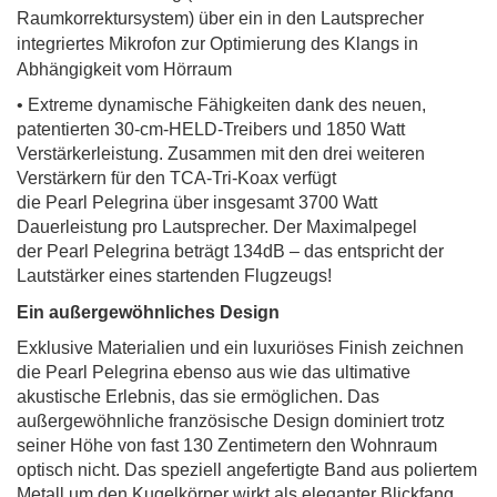
Raumkorrektursystem) über ein in den Lautsprecher
integriertes Mikrofon zur Optimierung des Klangs in
Abhängigkeit vom Hörraum
• Extreme dynamische Fähigkeiten dank des neuen,
patentierten 30-cm-HELD-Treibers und 1850 Watt
Verstärkerleistung. Zusammen mit den drei weiteren
Verstärkern für den TCA-Tri-Koax verfügt
die Pearl Pelegrina über insgesamt 3700 Watt
Dauerleistung pro Lautsprecher. Der Maximalpegel
der
Pearl
Pelegrina
beträgt 134dB – das entspricht der
Lautstärker eines startenden Flugzeugs!
Ein außergewöhnliches Design
Exklusive Materialien und ein luxuriöses Finish zeichnen
die Pearl Pelegrina ebenso aus wie das ultimative
akustische Erlebnis, das sie ermöglichen. Das
außergewöhnliche französische Design dominiert trotz
seiner Höhe von fast 130 Zentimetern den Wohnraum
optisch nicht.
Das speziell angefertigte Band aus poliertem
Metall um den Kugelkörper wirkt als eleganter Blickfang