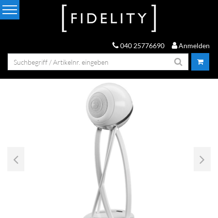
040 25776690
Anmelden