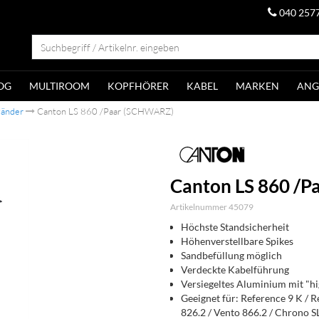
040 257
OG
MULTIROOM
KOPFHÖRER
KABEL
MARKEN
ANG
tänder
Canton LS 860 /Paar (SCHWARZ)
Canton LS 860 /
Artikelnummer 45079
Höchste Standsicherheit
Höhenverstellbare Spikes
Sandbefüllung möglich
Verdeckte Kabelführung
Versiegeltes Aluminium mit "hi
Geeignet für: Reference 9 K / R
826.2 / Vento 866.2 / Chrono S