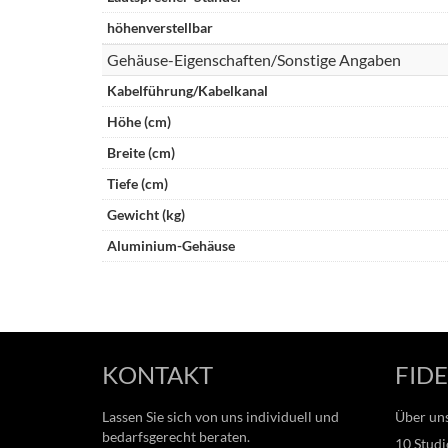
höhenverstellbar
Gehäuse-Eigenschaften/Sonstige Angaben
Kabelführung/Kabelkanal
Höhe (cm)
Breite (cm)
Tiefe (cm)
Gewicht (kg)
Aluminium-Gehäuse
KONTAKT
FIDE
Lassen Sie sich von uns individuell und
Über un
bedarfsgerecht beraten.
10 Studi