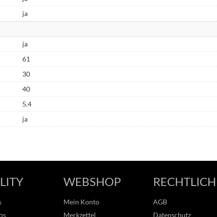
ja
ja
61
30
40
5.4
ja
LITY
WEBSHOP
RECHTLICH
s
Mein Konto
AGB
os
Merkzettel
Datenschutz