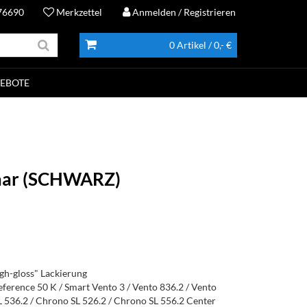
76690
Merkzettel
Anmelden
/ Registrieren
0 Artikel
/ 0,- €
EBOTE
Paar (SCHWARZ)
gh-gloss" Lackierung
eference 50 K / Smart Vento 3 / Vento 836.2 / Vento
L 536.2 / Chrono SL 526.2 / Chrono SL 556.2 Center