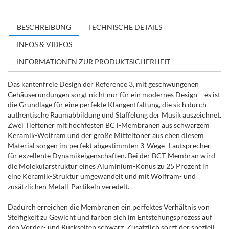
BESCHREIBUNG
TECHNISCHE DETAILS
INFOS & VIDEOS
INFORMATIONEN ZUR PRODUKTSICHERHEIT
Das kantenfreie Design der Reference 3, mit geschwungenen
Gehäuserundungen sorgt nicht nur für ein modernes Design – es ist
die Grundlage für eine perfekte Klangentfaltung, die sich durch
authentische Raumabbildung und Staffelung der Musik auszeichnet.
Zwei Tieftöner mit hochfesten BCT-Membranen aus schwarzem
Keramik-Wolfram und der große Mitteltöner aus eben diesem
Material sorgen im perfekt abgestimmten 3-Wege- Lautsprecher
für exzellente Dynamikeigenschaften. Bei der BCT-Membran wird
die Molekularstruktur eines Aluminium-Konus zu 25 Prozent in
eine Keramik-Struktur umgewandelt und mit Wolfram- und
zusätzlichen Metall-Partikeln veredelt.
Dadurch erreichen die Membranen ein perfektes Verhältnis von
Steifigkeit zu Gewicht und färben sich im Entstehungsprozess auf
den Vorder- und Rückseiten schwarz. Zusätzlich sorgt der speziell