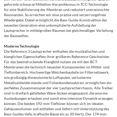
geformte schwarze Mittelton-Keramikkonus in TCC-Technologie
für eine Stabilisierung der Membran und reduziert unerwünschte
Resonanzen. So erreichen wir eine präzise und verzerrungsfreie
Wiedergabe. Dabei ermöglicht die Bass-Guide-Konstruktion der
neuesten Generation eine unkomplizierte Aufstellung der
Lautsprecher in mittelgroßen Räumen bei gleichmäßiger Verteilung
der Basswellen.
Moderne Technologie
Die Reference 3 Lautsprecher enthalten die musikalischen und
klanglichen Eigenschaften ihrer größeren Reference-Geschwister.
Für das beeindruckende Klangbild nutzen sie mit den BCT-
Membranen die technisch neuesten Komponenten im Mittel- und
Tieftonbereich. Hochwertige Weichenbauteile im Filternetzwerk,
wie großzügig dimensionierte Luftspulen, verlustarme
Metalloxidwiderstände und Folienkondensatoren, ermöglichen ein
perfektes Zusammenspiel der vier Lautsprecherchassis. Alle Treiber
sind in dreifach gefalteten Wave-Sicken eingespannt, die enorme
Auslenkungen erlauben und somit eine intensive Dynamik erzeugen
können. Die beiden 192-mm-Tieftöner können sich im idealen
Gehäusevolumen voll entfalten und liefern mit Unterstützung des
Bass-Guides tiefe, kraftvolle Bässe bis zu 20 Hertz. Der 174-mm-