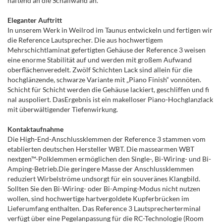
haftend an die Schallwand an.
Eleganter Auftritt
In unserem Werk in Weilrod im Taunus entwickeln und fertigen wir
die Reference Lautsprecher. Die aus hochwertigem
Mehrschichtlaminat gefertigten Gehäuse der Reference 3 weisen
eine enorme Stabilität auf und werden mit großem Aufwand
oberflächenveredelt. Zwölf Schichten Lack sind allein für die
hochglänzende, schwarze Variante mit „Piano Finish“ vonnöten.
Schicht für Schicht werden die Gehäuse lackiert, geschliffen und fi
nal auspoliert. DasErgebnis ist ein makelloser Piano-Hochglanzlack
mit überwältigender Tiefenwirkung.
Kontaktaufnahme
Die High-End-Anschlussklemmen der Reference 3 stammen vom
etablierten deutschen Hersteller WBT. Die massearmen WBT
nextgen™-Polklemmen ermöglichen den Single-, Bi-Wiring- und Bi-
Amping-Betrieb.Die geringere Masse der Anschlussklemmen
reduziert Wirbelströme undsorgt für ein souveränes Klangbild.
Sollten Sie den Bi-Wiring- oder Bi-Amping-Modus nicht nutzen
wollen, sind hochwertige hartvergoldete Kupferbrücken im
Lieferumfang enthalten. Das Reference 3 Lautsprecherterminal
verfügt über eine Pegelanpassung für die RC-Technologie (Room