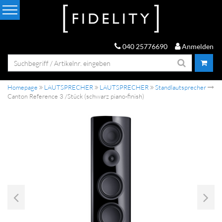
040 25776690
Anmelden
Homepage
LAUTSPRECHER
LAUTSPRECHER
Standlautsprecher
Canton Reference 3 /Stück (schwarz piano-finish)