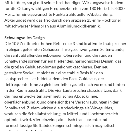
Mitteltöner, sorgt mit seiner breitbandigen Wirkungsweise in dem
für die Ortung wichtigen Frequenzbereich von 180 Hertz bis 3.000
Hertz für eine gewünschte Punktstrahlquellen-Abstrahlung.
Abgerundet wird das Trio durch den präzisen 25-mm-Hochtöner
mit schwarzer Membran aus Aluminiumoxidkeramik.
Schwungvolles Design
Die 109 Zentimeter hohen Reference 3 sind kraftvolle Lautsprecher
in elegant geformten Gehäusen. Ihre geschwungenen Seitenwände,
die sanft abfallenden gebogenen Oberseiten und die runden
Schallwände sorgen für ein fließendes, harmonisches Design, das
die großen Gehäusevolumen gekonnt kaschieren. Der neu
gestaltete Sockel ist nicht nur eine stabile Basis für den
Lautsprecher – er bildet zudem den Bass-Guide aus, der
tieffrequente Töne zu gleichen Teilen gezielt nach vorne und hinten
in den Raum ausstrahlt. Die vier Lautsprecherchassis sitzen, dank
der neu entwickelten asymmetrischen Abdeckringe,
oberflächenbündig und ohne sichtbare Verschraubungen in der
Schallwand. Zudem wirken die Abdeckringe als Waveguides,
wodurch die Schallabstrahlung im Mittel- und Hochtonbereich
optimiert wird. Vier einzelne, akustisch transparente und
formschlüssige Stoffabdeckungen schmiegen sich magnetisch