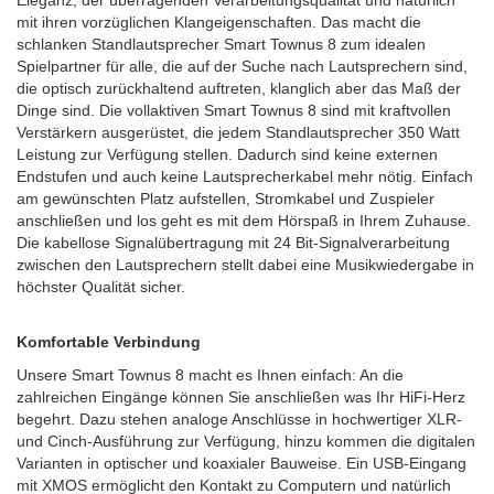
Eleganz, der überragenden Verarbeitungsqualität und natürlich
mit ihren vorzüglichen Klangeigenschaften. Das macht die
schlanken Standlautsprecher Smart Townus 8 zum idealen
Spielpartner für alle, die auf der Suche nach Lautsprechern sind,
die optisch zurückhaltend auftreten, klanglich aber das Maß der
Dinge sind. Die vollaktiven Smart Townus 8 sind mit kraftvollen
Verstärkern ausgerüstet, die jedem Standlautsprecher 350 Watt
Leistung zur Verfügung stellen. Dadurch sind keine externen
Endstufen und auch keine Lautsprecherkabel mehr nötig. Einfach
am gewünschten Platz aufstellen, Stromkabel und Zuspieler
anschließen und los geht es mit dem Hörspaß in Ihrem Zuhause.
Die kabellose Signalübertragung mit 24 Bit-Signalverarbeitung
zwischen den Lautsprechern stellt dabei eine Musikwiedergabe in
höchster Qualität sicher.
Komfortable Verbindung
Unsere Smart Townus 8 macht es Ihnen einfach: An die
zahlreichen Eingänge können Sie anschließen was Ihr HiFi-Herz
begehrt. Dazu stehen analoge Anschlüsse in hochwertiger XLR-
und Cinch-Ausführung zur Verfügung, hinzu kommen die digitalen
Varianten in optischer und koaxialer Bauweise. Ein USB-Eingang
mit XMOS ermöglicht den Kontakt zu Computern und natürlich