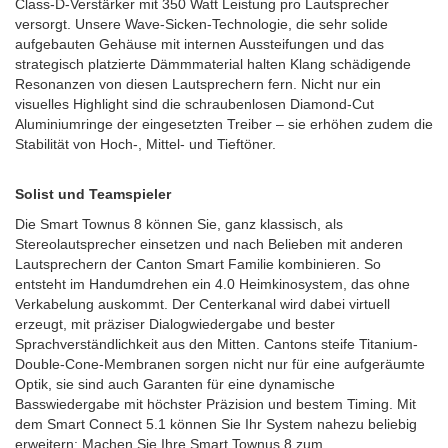
Class-D-Verstärker mit 350 Watt Leistung pro Lautsprecher
versorgt. Unsere Wave-Sicken-Technologie, die sehr solide
aufgebauten Gehäuse mit internen Aussteifungen und das
strategisch platzierte Dämmmaterial halten Klang schädigende
Resonanzen von diesen Lautsprechern fern. Nicht nur ein
visuelles Highlight sind die schraubenlosen Diamond-Cut
Aluminiumringe der eingesetzten Treiber – sie erhöhen zudem die
Stabilität von Hoch-, Mittel- und Tieftöner.
Solist und Teamspieler
Die Smart Townus 8 können Sie, ganz klassisch, als
Stereolautsprecher einsetzen und nach Belieben mit anderen
Lautsprechern der Canton Smart Familie kombinieren. So
entsteht im Handumdrehen ein 4.0 Heimkinosystem, das ohne
Verkabelung auskommt. Der Centerkanal wird dabei virtuell
erzeugt, mit präziser Dialogwiedergabe und bester
Sprachverständlichkeit aus den Mitten. Cantons steife Titanium-
Double-Cone-Membranen sorgen nicht nur für eine aufgeräumte
Optik, sie sind auch Garanten für eine dynamische
Basswiedergabe mit höchster Präzision und bestem Timing. Mit
dem Smart Connect 5.1 können Sie Ihr System nahezu beliebig
erweitern: Machen Sie Ihre Smart Townus 8 zum