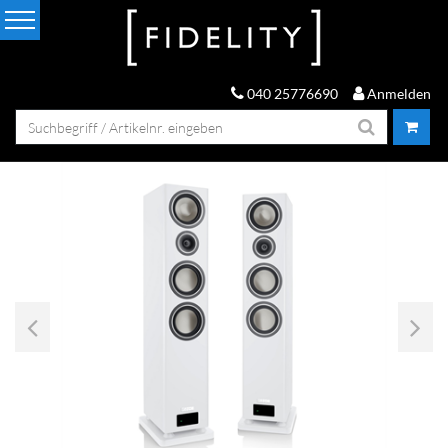
040 25776690
Anmelden