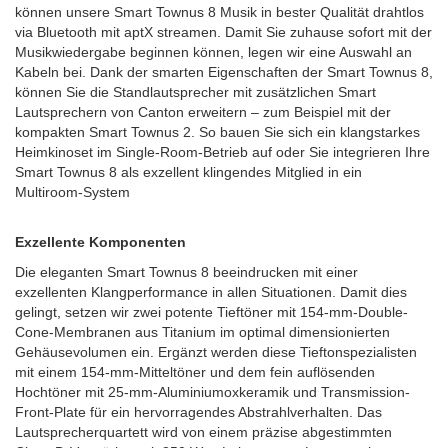
können unsere Smart Townus 8 Musik in bester Qualität drahtlos
via Bluetooth mit aptX streamen. Damit Sie zuhause sofort mit der
Musikwiedergabe beginnen können, legen wir eine Auswahl an
Kabeln bei. Dank der smarten Eigenschaften der Smart Townus 8,
können Sie die Standlautsprecher mit zusätzlichen Smart
Lautsprechern von Canton erweitern – zum Beispiel mit der
kompakten Smart Townus 2. So bauen Sie sich ein klangstarkes
Heimkinoset im Single-Room-Betrieb auf oder Sie integrieren Ihre
Smart Townus 8 als exzellent klingendes Mitglied in ein
Multiroom-System
Exzellente Komponenten
Die eleganten Smart Townus 8 beeindrucken mit einer
exzellenten Klangperformance in allen Situationen. Damit dies
gelingt, setzen wir zwei potente Tieftöner mit 154-mm-Double-
Cone-Membranen aus Titanium im optimal dimensionierten
Gehäusevolumen ein. Ergänzt werden diese Tieftonspezialisten
mit einem 154-mm-Mitteltöner und dem fein auflösenden
Hochtöner mit 25-mm-Aluminiumoxkeramik und Transmission-
Front-Plate für ein hervorragendes Abstrahlverhalten. Das
Lautsprecherquartett wird von einem präzise abgestimmten