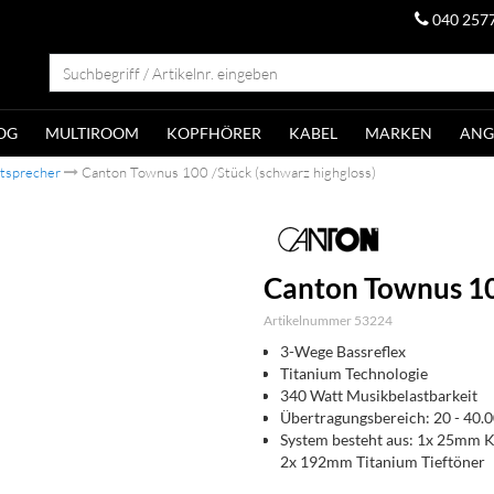
040 257
OG
MULTIROOM
KOPFHÖRER
KABEL
MARKEN
ANG
utsprecher
Canton Townus 100 /Stück (schwarz highgloss)
Canton Townus 100
Artikelnummer 53224
3-Wege Bassreflex
Titanium Technologie
340 Watt Musikbelastbarkeit
Übertragungsbereich: 20 - 40.
System besteht aus: 1x 25mm K
2x 192mm Titanium Tieftöner