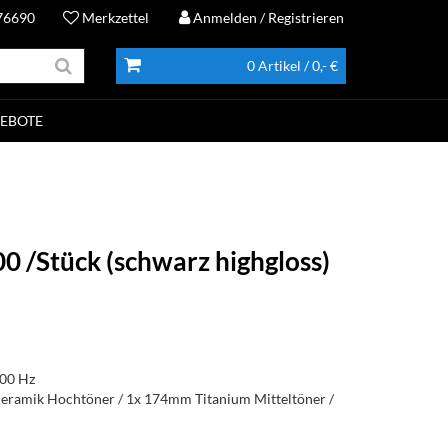
76690
Merkzettel
Anmelden
/ Registrieren
0 Artikel
/ 0,- €
EBOTE
 /Stück (schwarz highgloss)
000 Hz
eramik Hochtöner / 1x 174mm Titanium Mitteltöner /