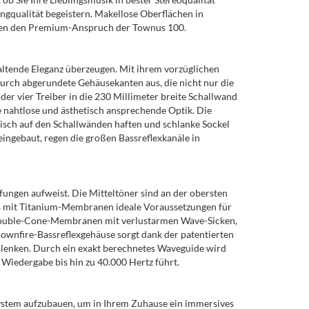
qualität begeistern. Makellose Oberflächen in
chen den Premium-Anspruch der Townus 100.
ltende Eleganz überzeugen. Mit ihrem vorzüglichen
durch abgerundete Gehäusekanten aus, die nicht nur die
er vier Treiber in die 230 Millimeter breite Schallwand
 nahtlose und ästhetisch ansprechende Optik. Die
tisch auf den Schallwänden haften und schlanke Sockel
eingebaut, regen die großen Bassreflexkanäle in
fungen aufweist. Die Mitteltöner sind an der obersten
is mit Titanium-Membranen ideale Voraussetzungen für
me Double-Cone-Membranen mit verlustarmen Wave-Sicken,
ownfire-Bassreflexgehäuse sorgt dank der patentierten
uslenken. Durch ein exakt berechnetes Waveguide wird
iedergabe bis hin zu 40.000 Hertz führt.
ystem aufzubauen, um in Ihrem Zuhause ein immersives