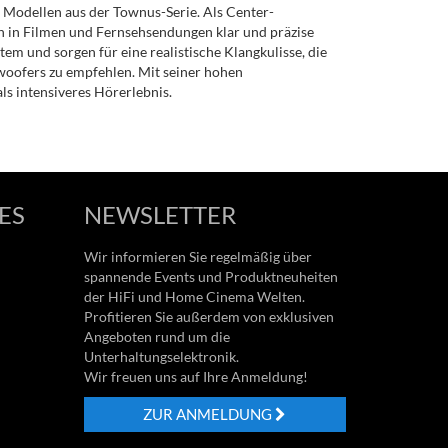
 Modellen aus der Townus-Serie. Als Center-
n in Filmen und Fernsehsendungen klar und präzise
m und sorgen für eine realistische Klangkulisse, die
woofers zu empfehlen. Mit seiner hohen
s intensiveres Hörerlebnis.
ES
NEWSLETTER
Wir informieren Sie regelmäßig über
spannende Events und Produktneuheiten
der HiFi und Home Cinema Welten.
Profitieren Sie außerdem von exklusiven
Angeboten rund um die
Unterhaltungselektronik.
Wir freuen uns auf Ihre Anmeldung!
ZUR ANMELDUNG