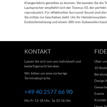
Klangerlebnis genießen zu können. Verwenden Sie die T
Lautsprecher empfiehlt sich der Townus 50, der perfek
reproduziert. Für effektvollen Surround-Sound sind die
Sie mitten ins Geschehen zieht. Um Ihr Heimkinosystem 
Endstufenleistung und einem 300-mm-Subwooferchassis a
KONTAKT
FIDE
Lassen Sie sich von uns individuell und
Über un
bedarfsgerecht beraten.
10 Studi
Wir bitten um eine vorherige
Beratung
Terminabsprache.
Design 
Gewerb
+49 40 2577 66
9
0
Events
Kontakt
Mo-Fr 12-18 Uhr, Sa 10-16 Uhr
Unser T