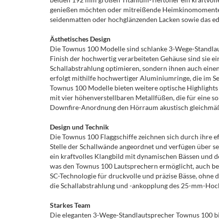
genießen möchten oder mitreißende Heimkinomomente er
seidenmatten oder hochglänzenden Lacken sowie das e
Ästhetisches Design
Die Townus 100 Modelle sind schlanke 3-Wege-Standlau
Finish der hochwertig verarbeiteten Gehäuse sind sie e
Schallabstrahlung optimieren, sondern ihnen auch einen
erfolgt mithilfe hochwertiger Aluminiumringe, die im 
Townus 100 Modelle bieten weitere optische Highlights 
mit vier höhenverstellbaren Metallfüßen, die für eine s
Downfire-Anordnung den Hörraum akustisch gleichmäßi
Design und Technik
Die Townus 100 Flaggschiffe zeichnen sich durch ihre e
Stelle der Schallwände angeordnet und verfügen über 
ein kraftvolles Klangbild mit dynamischen Bässen und 
was den Townus 100 Lautsprechern ermöglicht, auch bei
SC-Technologie für druckvolle und präzise Bässe, ohne
die Schallabstrahlung und -ankopplung des 25-mm-Hocht
Starkes Team
Die eleganten 3-Wege-Standlautsprecher Townus 100 bi