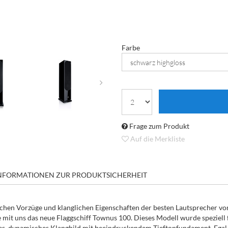
Farbe
Frage zum Produkt
Auf die Merkliste
NFORMATIONEN ZUR PRODUKTSICHERHEIT
schen Vorzüge und klanglichen Eigenschaften der besten Lautsprecher vo
 mit uns das neue Flaggschiff Townus 100. Dieses Modell wurde speziell
s, dynamisches Klangbild mit beeindruckendem Tieftonfundament. Egal, o