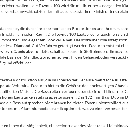
leben wollen – die Townus 100 wird Sie mit ihrer herausragenden Klang
dle Nussbaum-Echtholzfurnier mit ausdrucksstarkem Finish unterstrei
tsprecher, die durch ihre harmonischen Proportionen und ihre zurückha
in Blickfang in jedem Raum. Die Townus 100 Lautsprecher zeichnen sich 
 modernen und eleganten Look verleihen. Die schraubenlose Integration d
Seamless-Diamond-Cut Verfahren gefertigt werden. Dadurch entsteht eine
wie großzügig abgerundete, schalltransparente Stoffblenden, die magne
olide Basis der Standlautsprecher sorgen. In den Gehäuseböden versteckt 
g und effektiv an.
ffektive Konstruktion aus, die im Inneren der Gehäuse mehrfache Ausstei
separate Volumina. Dadurch bieten die Gehäuse den hochwertigen Chass
detaillierten Mitten. Die Basstreiber verfügen über steife und klirrar
 hohen Lautstärken stets präzise zu spielen. Das 192-mm-Bass-Duo im D
 dass die Basslautsprecher-Membranen bei tiefen Tönen unkontrolliert a
öners mit Aluminiumoxidkeramik optimiert, was zu einer verbesserten W
eten Ihnen die Möglichkeit, ein beeindruckendes Mehrkanal-Heimkinos