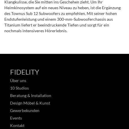
Klangkulisse, die Sie mitten ins Geschehen zieht. Um Ihr
Heimkinosystem auf ein neues Niveau zu heben, ist die Ergänzung
des Townus Sub 12 Subwoofers zu empfehlen. Mit seiner hohen
Endstufenleistung und einem 300-mm-Subwooferchassis aus
Titanium liefert er beeindruckende Tiefen und sorgt für ein
nochmals intensiveres Hörerlebnis.
FIDELITY
Über uns
10 Studios
Beratung & Installation
Design Möbel & Kunst
Gewerbekunden
Events
Kontakt