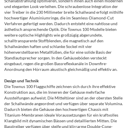
Schallabstrahlung optimieren, sondern ihnen auch einen modernen
und eleganten Look verleihen. Die schraubenlose Integration der
vier Treiber in die 230 Millimeter breite Schallwand erfolgt mithilfe
hochwertiger Aluminiumringe, die im Seamless-Diamond-Cut
Verfahren gefertigt werden. Dadurch entsteht eine nahtlose und
ästhetisch ansprechende Optik. Die Townus 100 Modelle bieten
weitere optische Highlights wie großzügig abgerundete,
schalltransparente Stoffblenden, die magnetisch auf den
Schallwänden haften und schlanke Sockel mit vier
höhenverstellbaren Metallfüßen, die für eine solide Basis der
Standlautsprecher sorgen. In den Gehäuseböden versteckt
eingebaut, regen die großen Bassreflexkanäle in Downfire-
Anordnung den Hörraum akustisch gleichmäßig und effektiv an.
Design und Technik
Die Townus 100 Flaggschiffe zeichnen sich durch ihre effektive
Konstruktion aus, die im Inneren der Gehäuse mehrfache
Aussteifungen aufweist. Die Mitteltöner sind an der obersten Stelle
der Schallwände angeordnet und verfügen über separate Volumina.
Dadurch bieten die Gehäuse den hochwertigen Chassis mit
Titanium-Membranen ideale Voraussetzungen für ein kraftvolles
Klangbild mit dynamischen Bässen und detaillierten Mitten. Die
Basstreiber verfügen über steife und klirrarme Double-Cone-