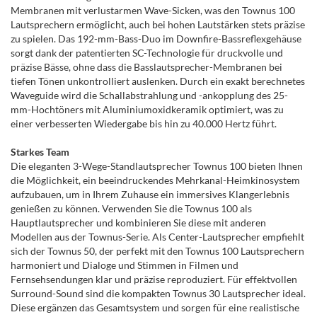
Membranen mit verlustarmen Wave-Sicken, was den Townus 100
Lautsprechern ermöglicht, auch bei hohen Lautstärken stets präzise
zu spielen. Das 192-mm-Bass-Duo im Downfire-Bassreflexgehäuse
sorgt dank der patentierten SC-Technologie für druckvolle und
präzise Bässe, ohne dass die Basslautsprecher-Membranen bei
tiefen Tönen unkontrolliert auslenken. Durch ein exakt berechnetes
Waveguide wird die Schallabstrahlung und -ankopplung des 25-
mm-Hochtöners mit Aluminiumoxidkeramik optimiert, was zu
einer verbesserten Wiedergabe bis hin zu 40.000 Hertz führt.
Starkes Team
Die eleganten 3-Wege-Standlautsprecher Townus 100 bieten Ihnen
die Möglichkeit, ein beeindruckendes Mehrkanal-Heimkinosystem
aufzubauen, um in Ihrem Zuhause ein immersives Klangerlebnis
genießen zu können. Verwenden Sie die Townus 100 als
Hauptlautsprecher und kombinieren Sie diese mit anderen
Modellen aus der Townus-Serie. Als Center-Lautsprecher empfiehlt
sich der Townus 50, der perfekt mit den Townus 100 Lautsprechern
harmoniert und Dialoge und Stimmen in Filmen und
Fernsehsendungen klar und präzise reproduziert. Für effektvollen
Surround-Sound sind die kompakten Townus 30 Lautsprecher ideal.
Diese ergänzen das Gesamtsystem und sorgen für eine realistische