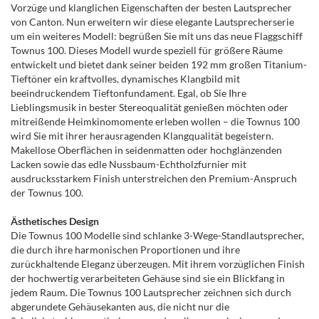
Vorzüge und klanglichen Eigenschaften der besten Lautsprecher
von Canton. Nun erweitern wir diese elegante Lautsprecherserie
um ein weiteres Modell: begrüßen Sie mit uns das neue Flaggschiff
Townus 100. Dieses Modell wurde speziell für größere Räume
entwickelt und bietet dank seiner beiden 192 mm großen Titanium-
Tieftöner ein kraftvolles, dynamisches Klangbild mit
beeindruckendem Tieftonfundament. Egal, ob Sie Ihre
Lieblingsmusik in bester Stereoqualität genießen möchten oder
mitreißende Heimkinomomente erleben wollen – die Townus 100
wird Sie mit ihrer herausragenden Klangqualität begeistern.
Makellose Oberflächen in seidenmatten oder hochglänzenden
Lacken sowie das edle Nussbaum-Echtholzfurnier mit
ausdrucksstarkem Finish unterstreichen den Premium-Anspruch
der Townus 100.
Ästhetisches Design
Die Townus 100 Modelle sind schlanke 3-Wege-Standlautsprecher,
die durch ihre harmonischen Proportionen und ihre
zurückhaltende Eleganz überzeugen. Mit ihrem vorzüglichen Finish
der hochwertig verarbeiteten Gehäuse sind sie ein Blickfang in
jedem Raum. Die Townus 100 Lautsprecher zeichnen sich durch
abgerundete Gehäusekanten aus, die nicht nur die