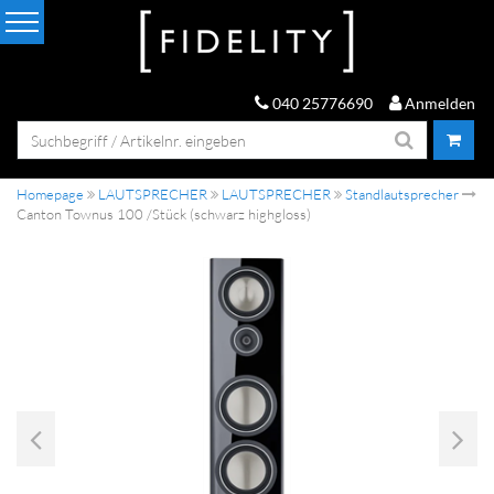
040 25776690
Anmelden
Homepage
LAUTSPRECHER
LAUTSPRECHER
Standlautsprecher
Canton Townus 100 /Stück (schwarz highgloss)