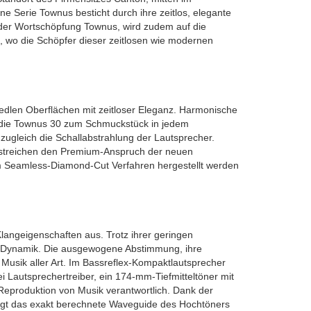
 Serie Townus besticht durch ihre zeitlos, elegante
 der Wortschöpfung Townus, wird zudem auf die
, wo die Schöpfer dieser zeitlosen wie modernen
dlen Oberflächen mit zeitloser Eleganz. Harmonische
t die Townus 30 zum Schmuckstück in jedem
ugleich die Schallabstrahlung der Lautsprecher.
erstreichen den Premium-Anspruch der neuen
im Seamless-Diamond-Cut Verfahren hergestellt werden
langeigenschaften aus. Trotz ihrer geringen
de Dynamik. Die ausgewogene Abstimmung, ihre
usik aller Art. Im Bassreflex-Kompaktlautsprecher
Lautsprechertreiber, ein 174-mm-Tiefmitteltöner mit
Reproduktion von Musik verantwortlich. Dank der
sorgt das exakt berechnete Waveguide des Hochtöners