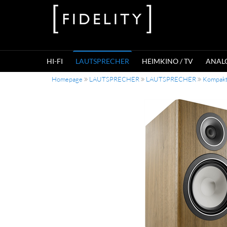
HI-FI
LAUTSPRECHER
HEIMKINO / TV
ANAL
Homepage
LAUTSPRECHER
LAUTSPRECHER
Kompakt