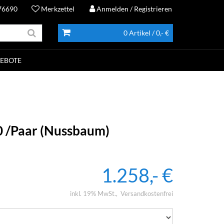
76690
Merkzettel
Anmelden
/ Registrieren
0 Artikel
/ 0,- €
EBOTE
 /Paar (Nussbaum)
1.258,- €
inkl. 19% MwSt.
Versandkostenfrei