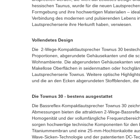
hessischen Taunus, wurde für die neuen Lautsprecherm
Formgebung und ihre hochwertigen Materialien – ideal
Verbindung des modernen und pulsierenden Lebens in 
Lautsprecherserie ihre Herkunft haben, verwiesen.
Vollendetes Design
Die 2-Wege-Kompaktlautsprecher Townus 30 bestechen 
Proportionen, abgerundete Gehäusekanten und die sch
Wohnambiente. Die abgerundeten Gehäusekanten verlei
Makellose Oberflächen in seidenmatten oder hochglän
Lautsprecherserie Townus. Weitere optische Highlight
und die an den Ecken abgerundeten Stoffblenden, die
Die Townus 30 - bestens ausgestattet
Die Bassreflex-Kompaktlautsprecher Townus 30 zeichne
Abmessungen bieten die attraktiven 2-Wege-Bassrefle
Homogenität und der vollumfängliche Frequenzbereich
sorgen hochwertige technische Komponenten für den be
Titaniummembran und eine 25-mm-Hochtonkalotte aus A
Wave-Sicken-Technologie und der patentierten DC-Tech