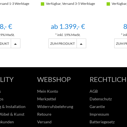
rsand 1-3 Werktage
Verfügbar, Versand 3-5 Werktage
Verfügbar,
8,- €
ab 1.399,- €
8
 19% MwSt.
* inkl. 19% MwSt.
* in
ODUKT
ZUM PRODUKT
ZUM 
LITY
WEBSHOP
RECHTLICH
s
Mein Konto
AGB
os
Merkzettel
Datenschutz
 & Installation
Widerrufsbelehrung
Garantie
Möbel & Kunst
Retoure
Impressum
ekunden
Versand
Batteriegesetz