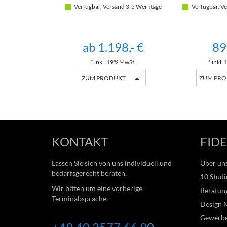
Verfügbar, Versand 3-5 Werktage
Verfügbar, Ve
ab 1.198,- €
89
* inkl. 19% MwSt.
* inkl.
ZUM PRODUKT
ZUM PR
KONTAKT
FIDE
Lassen Sie sich von uns individuell und
Über un
bedarfsgerecht beraten.
10 Studi
Wir bitten um eine vorherige
Beratung
Terminabsprache.
Design 
Gewerb