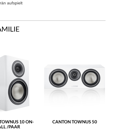
än aufspielt
AMILIE
TOWNUS 10 ON-
CANTON TOWNUS 50
CANTO
LL /PAAR