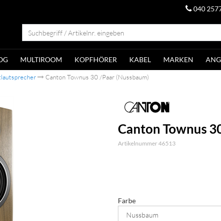
040 257
OG
MULTIROOM
KOPFHÖRER
KABEL
MARKEN
ANG
lautsprecher
Canton Townus 30 /Paar (Nussbaum)
Canton Townus 30
Artikelnummer 46513
Farbe