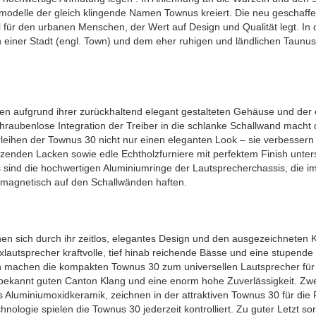
odelle der gleich klingende Namen Townus kreiert. Die neu geschaffene
 für den urbanen Menschen, der Wert auf Design und Qualität legt. In
einer Stadt (engl. Town) und dem eher ruhigen und ländlichen Taunus
aufgrund ihrer zurückhaltend elegant gestalteten Gehäuse und der e
raubenlose Integration der Treiber in die schlanke Schallwand mach
hen der Townus 30 nicht nur einen eleganten Look – sie verbessern z
zenden Lacken sowie edle Echtholzfurniere mit perfektem Finish unt
s sind die hochwertigen Aluminiumringe der Lautsprecherchassis, die 
 magnetisch auf den Schallwänden haften.
n sich durch ihr zeitlos, elegantes Design und den ausgezeichneten K
xlautsprecher kraftvolle, tief hinab reichende Bässe und eine stupen
 machen die kompakten Townus 30 zum universellen Lautsprecher für M
kannt guten Canton Klang und eine enorm hohe Zuverlässigkeit. Zwei 
luminiumoxidkeramik, zeichnen in der attraktiven Townus 30 für die 
nologie spielen die Townus 30 jederzeit kontrolliert. Zu guter Letzt 