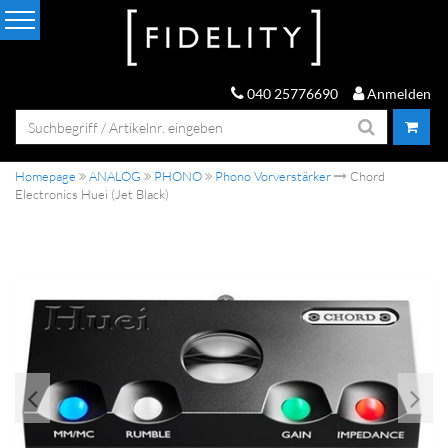
040 25776690
Anmelden
Homepage
ANALOG
PHONO
Phono Vorverstärker
Chord
Electronics Huei (Jet Black)