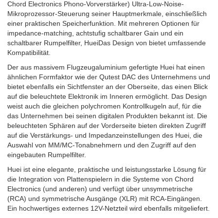
Chord Electronics Phono-Vorverstärker) Ultra-Low-Noise-
Mikroprozessor-Steuerung seiner Hauptmerkmale, einschließlich
einer praktischen Speicherfunktion. Mit mehreren Optionen für
impedance-matching, achtstufig schaltbarer Gain und ein
schaltbarer Rumpelfilter, HueiDas Design von bietet umfassende
Kompatibilität.
Der aus massivem Flugzeugaluminium gefertigte Huei hat einen
ähnlichen Formfaktor wie der Qutest DAC des Unternehmens und
bietet ebenfalls ein Sichtfenster an der Oberseite, das einen Blick
auf die beleuchtete Elektronik im Inneren ermöglicht. Das Design
weist auch die gleichen polychromen Kontrollkugeln auf, für die
das Unternehmen bei seinen digitalen Produkten bekannt ist. Die
beleuchteten Sphären auf der Vorderseite bieten direkten Zugriff
auf die Verstärkungs- und Impedanzeinstellungen des Huei, die
Auswahl von MM/MC-Tonabnehmern und den Zugriff auf den
eingebauten Rumpelfilter.
Huei ist eine elegante, praktische und leistungsstarke Lösung für
die Integration von Plattenspielern in die Systeme von Chord
Electronics (und anderen) und verfügt über unsymmetrische
(RCA) und symmetrische Ausgänge (XLR) mit RCA-Eingängen.
Ein hochwertiges externes 12V-Netzteil wird ebenfalls mitgeliefert.