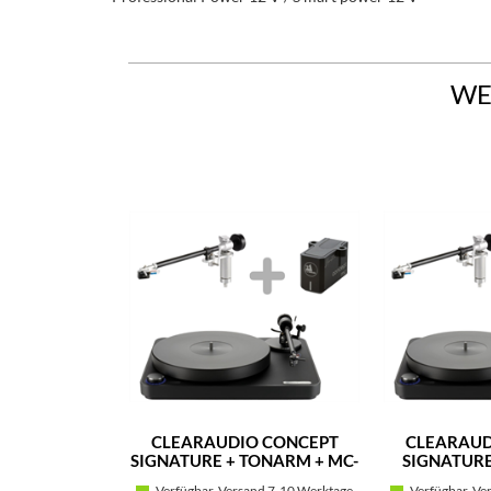
WE
CLEARAUDIO CONCEPT
CLEARAUD
SIGNATURE + TONARM + MC-
SIGNATURE
TONABNEHMER (SCHWARZ)
MM-TON
Verfügbar, Versand 7-10 Werktage
Verfügbar, Ve