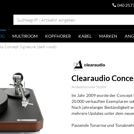
040 257
OG
MULTIROOM
KOPFHÖRER
KABEL
MARKEN
ANG
io Concept Signature (dark wood)
Clearaudio Conce
Artikelnummer 50309
Im Jahr 2009 wurde der Concept Pl
20.000 verkauften Exemplaren seh
Nach jahrelanger Beständigkeit w
mehrere Updates unter dem neue
Passende Tonarme und Tonabnehme