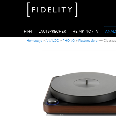
HI-FI
LAUTSPRECHER
HEIMKINO / TV
ANAL
Homepage
ANALOG
PHONO
Plattenspieler
Clearaud