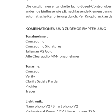
Die gänzlich neu entwickelte Tacho-Speed-Control überwa
ändernde Einflüsse wie z.B. nachlassende Riemenspannu
automatische Kalibrierung durch. Per Knopfdruck an de
KOMBINATIONEN UND ZUBEHÖR EMPFEHLUNG
Tonabnehmer:
Concept mc
Concept mc Signatures
Talisman V2 Gold
Alle Clearaudio MM-Tonabnehmer
Tonarme:
Concept
Verify
Clarify Satisfy Kardan
Profiler
Tracer
Elektronik:
Nano phono V2 / Smart phono V2
Professional Power 12 V / S mart power 12 V