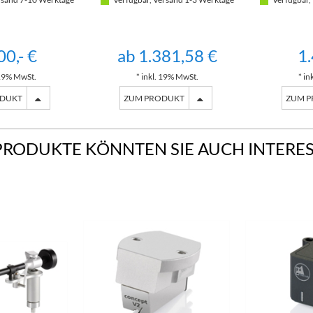
HWARZ)
00,- €
ab 1.381,58 €
1.
 19% MwSt.
* inkl. 19% MwSt.
* in
ODUKT
ZUM PRODUKT
ZUM 
PRODUKTE KÖNNTEN SIE AUCH INTERE