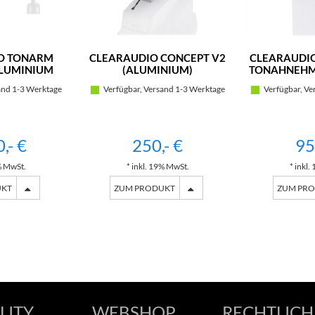
O TONARM
CLEARAUDIO CONCEPT V2
CLEARAUDIO
ALUMINIUM
(ALUMINIUM)
TONAHNEHM
ARZ)
and 1-3 Werktage
Verfügbar, Versand 1-3 Werktage
Verfügbar, Ve
,- €
250,- €
95
% MwSt.
* inkl. 19% MwSt.
* inkl
UKT
ZUM PRODUKT
ZUM PR
LITY
WEBSHOP
RECHTLICH