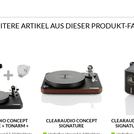
ITERE ARTIKEL AUS DIESER PRODUKT-F
IO CONCEPT
CLEARAUDIO CONCEPT
CLEARAUD
 + TONARM +
SIGNATURE
SIGNAT
ABNEHMER
rsand 7-10 Werktage
Verfügbar, Versand 1-3 Werktage
Verfügbar,