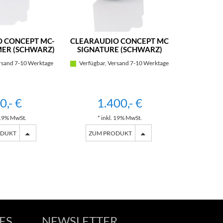
 CONCEPT MC-
CLEARAUDIO CONCEPT MC
CLEA
ER (SCHWARZ)
SIGNATURE (SCHWARZ)
TONABNEH
V2 
rsand 7-10 Werktage
Verfügbar, Versand 7-10 Werktage
Verfügbar,
0,- €
1.400,- €
3
. 19% MwSt.
* inkl. 19% MwSt.
* i
ODUKT
ZUM PRODUKT
ZUM 
ES
NEWSLETTER