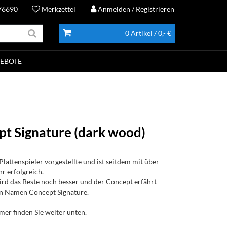
76690
Merkzettel
Anmelden
/ Registrieren
0 Artikel
/ 0,- €
EBOTE
pt Signature (dark wood)
attenspieler vorgestellte und ist seitdem mit über
r erfolgreich.
ird das Beste noch besser und der Concept erfährt
n Namen Concept Signature.
r finden Sie weiter unten.