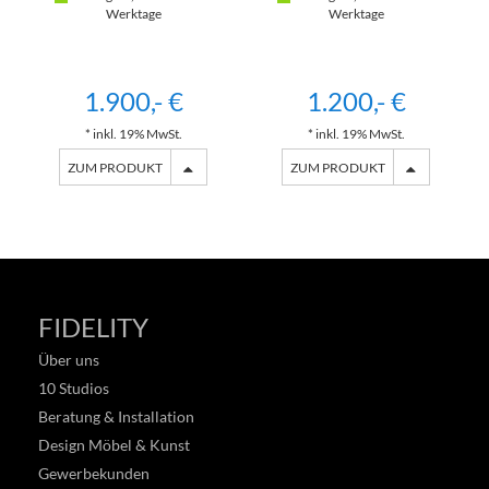
(EBENHOLZ)
(EBENHOLZ)
Werktage
Werktage
1.900,- €
1.200,- €
* inkl. 19% MwSt.
* inkl. 19% MwSt.
ZUM PRODUKT
ZUM PRODUKT
FIDELITY
Über uns
10 Studios
Beratung & Installation
Design Möbel & Kunst
Gewerbekunden