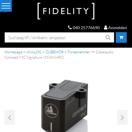
040 25776690
Anmelden
Homepage
ANALOG
ZUBEHÖR
Tonabnehmer
Clearaudio
Concept MC Signature (SCHWARZ)