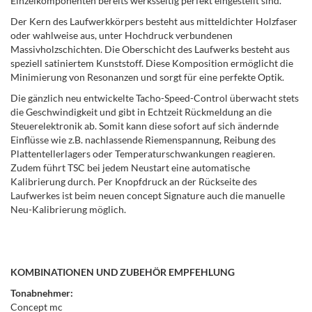
Einzelkomponenten bereits werksseitig perfekt eingestellt sind.
Der Kern des Laufwerkkörpers besteht aus mitteldichter Holzfaser
oder wahlweise aus, unter Hochdruck verbundenen
Massivholzschichten. Die Oberschicht des Laufwerks besteht aus
speziell satiniertem Kunststoff. Diese Komposition ermöglicht die
Minimierung von Resonanzen und sorgt für eine perfekte Optik.
Die gänzlich neu entwickelte Tacho-Speed-Control überwacht stets
die Geschwindigkeit und gibt in Echtzeit Rückmeldung an die
Steuerelektronik ab. Somit kann diese sofort auf sich ändernde
Einflüsse wie z.B. nachlassende Riemenspannung, Reibung des
Plattentellerlagers oder Temperaturschwankungen reagieren.
Zudem führt TSC bei jedem Neustart eine automatische
Kalibrierung durch. Per Knopfdruck an der Rückseite des
Laufwerkes ist beim neuen concept Signature auch die manuelle
Neu-Kalibrierung möglich.
KOMBINATIONEN UND ZUBEHÖR EMPFEHLUNG
Tonabnehmer:
Concept mc