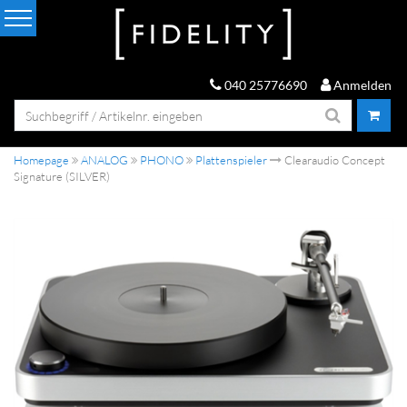
040 25776690
Anmelden
Homepage
ANALOG
PHONO
Plattenspieler
Clearaudio Concept
Signature (SILVER)