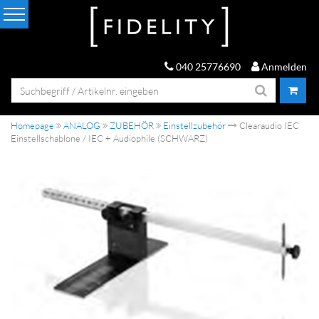
040 25776690
Anmelden
Homepage
ANALOG
ZUBEHÖR
Einstellzubehör
Clearaudio IEC
Einstellschablone / IEC + Audiophile (SCHWARZ)