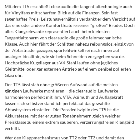
Mit dem TT5 erschließt clearaudio die Tangentialtechnologie auch
für Vinylfans mit scharfem Blick auf die Finanzen. Sein fast
sagenhaftes Preis- Leistungsverhältnis verdankt er dem Verzicht auf
das eine oder andere Komfortfeature seiner "großen" Brüder. Doch
alles Klangrelevante repräsentiert auch beim kleinsten
Tangentialtonarm von clearaudio die große feinmechanische
Klasse. Auch hier fährt der Schlitten nahezu reibungslos, einzig von
der Abtastnadel gezogen, spurfehlwinkelfrei nach innen auf
analoger Ideallinie, wie sie beim Schneiden vorgegeben wurde.
Hochpräzise Kugellager aus V4-Stahl laufen ohne jegliches
Gleitmittel oder gar externen Antrieb auf einem penibel polierten
Glasrohr.
Der TT5 lässt sich ohne größeren Aufwand auf die meisten
gängigen Laufwerke montieren – die clearaudio-Laufwerke
harmonieren perfekt mit ihm. VTA, Azimuth und Auflagekraft
lassen sich selbstverständlich perfekt auf das gewählte
Abtastsystem einstellen. Die Paradedisziplin des TT5 ist die
Akkuratesse, mit der er guten Tonabnehmern gleich welcher
Preisklasse zu einem extrem sauberen, verzerrungsfreien Klangbild
verhilft.
Wer den Klappmechanismus von TT2 oder TT3 und damit den