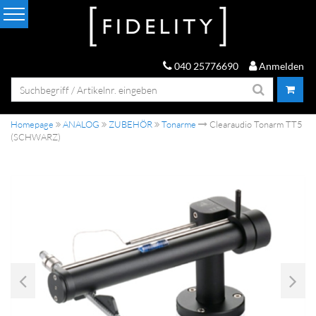
040 25776690
Anmelden
Homepage
ANALOG
ZUBEHÖR
Tonarme
Clearaudio Tonarm TT5
(SCHWARZ)