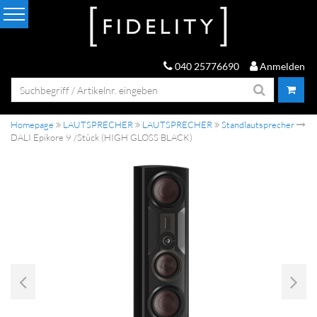
040 25776690
Anmelden
Homepage
LAUTSPRECHER
LAUTSPRECHER
Standlautsprecher
DALI Epikore 9 /Stück (HIGH GLOSS BLACK)