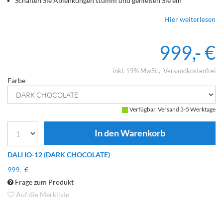
Schalten Sie Ablenkungen stumm und genießen Sie ein
immersives Hörerlebnis mit unserer bahnbrechenden aktiven
Hier weiterlesen
Geräuschunterdrückung
999,- €
inkl. 19% MwSt.
Versandkostenfrei
Farbe
Verfügbar, Versand 3-5 Werktage
DALI IO-12 (DARK CHOCOLATE)
999,- €
Frage zum Produkt
Auf die Merkliste