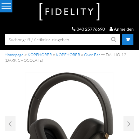
040 25776690
Anmelden
Homepage
KOPFHÖRER
KOPFHÖRER
Over-Ear
DALI IO-12
(DARK CHOCOLATE)