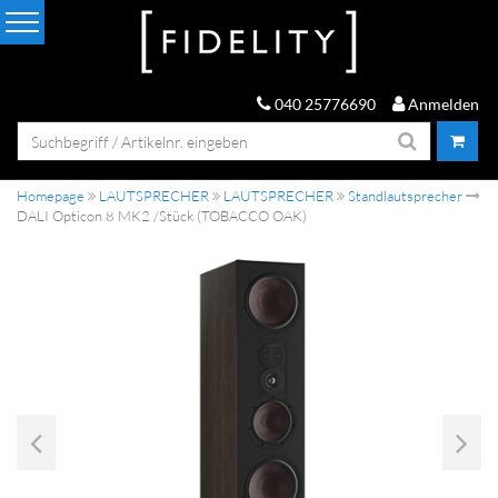
040 25776690
Anmelden
Homepage
LAUTSPRECHER
LAUTSPRECHER
Standlautsprecher
DALI Opticon 8 MK2 /Stück (TOBACCO OAK)