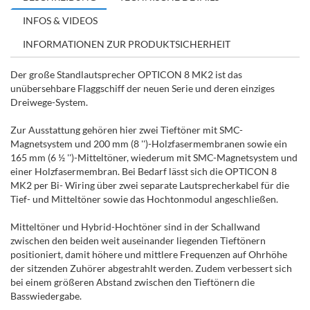
INFOS & VIDEOS
INFORMATIONEN ZUR PRODUKTSICHERHEIT
Der große Standlautsprecher OPTICON 8 MK2 ist das
unübersehbare Flaggschiff der neuen Serie und deren einziges
Dreiwege-System.
Zur Ausstattung gehören hier zwei Tieftöner mit SMC-
Magnetsystem und 200 mm (8 '')-Holzfasermembranen sowie ein
165 mm (6 ½ '')-Mitteltöner, wiederum mit SMC-Magnetsystem und
einer Holzfasermembran. Bei Bedarf lässt sich die OPTICON 8
MK2 per Bi- Wiring über zwei separate Lautsprecherkabel für die
Tief- und Mitteltöner sowie das Hochtonmodul angeschließen.
Mitteltöner und Hybrid-Hochtöner sind in der Schallwand
zwischen den beiden weit auseinander liegenden Tieftönern
positioniert, damit höhere und mittlere Frequenzen auf Ohrhöhe
der sitzenden Zuhörer abgestrahlt werden. Zudem verbessert sich
bei einem größeren Abstand zwischen den Tieftönern die
Basswiedergabe.