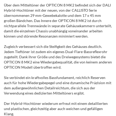
Über dem Mitteltöner der OPTICON 8 MK2 befindet sich der DALI
Hybrid-Hochtöner mit der neuen, von der CALLISTO Serie
übernommenen 29 mm-Gewebekalotte und dem 17 x 45 mm
großen Bändchen. Das Innere der OPTICON 8 MK2 ist durch
nichtparallele Trennwände in separate Gehäusekammern unterteilt,
damit die einzelnen Chassis unabhängig voneinander arbeiten
können und störende Resonanzen minimiert werden.
Zugleich verbessert sich die Steifigkeit des Gehäuses deutlich.
Jedem Tieftöner ist zudem ein eigenes Dual-Flare-Bassreflexrohr
zugeteilt. Dank ihrer Größe und des Dreiwegesystems bietet die
OPTICON 8 MK2 eine Wiedergabequalität, die von keinem anderen
OPTICON Modell übertroffen wird.
Sie verbindet ein kraftvolles Bassfundament, reichlich Reserven
auch für hohe Wiedergabepegel und eine dynamische Präzision mit
dem außergewöhnlichen Detailreichtum, die sich aus der
Verwendung eines dedizierten Mitteltöners ergibt.
Der Hybrid-Hochtöner wiederum erfreut mit einem detaillierten
und plastischen, gleichzeitig aber auch weichen und gefälligen
Klang.