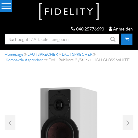
040 25776690
Anmelden
Homepage
LAUTSPRECHER
LAUTSPRECHER
Kompaktlautsprecher
DALI Rubikore 2 /Stück (HIGH GLOSS WHITE)