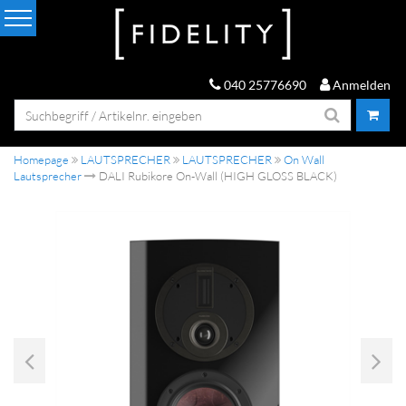
040 25776690
Anmelden
Homepage
LAUTSPRECHER
LAUTSPRECHER
On Wall
Lautsprecher
DALI Rubikore On-Wall (HIGH GLOSS BLACK)