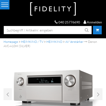
040 25776690
Anmelden
Homepage
HEIMKINO / TV
HEIMKINO
AV Verstärker
Denon
AVC-A10H (SILVER)