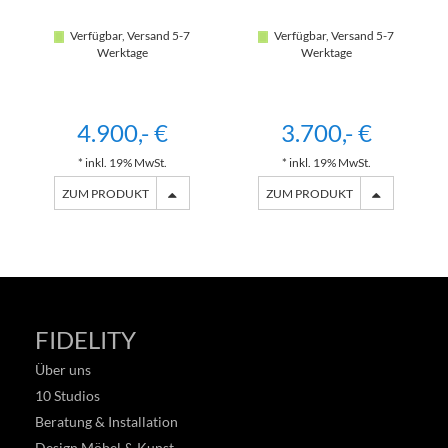
Verfügbar, Versand 5-7
Verfügbar, Versand 5-7
Werktage
Werktage
4.900,- €
3.700,- €
* inkl. 19% MwSt.
* inkl. 19% MwSt.
ZUM PRODUKT
ZUM PRODUKT
FIDELITY
Über uns
10 Studios
Beratung & Installation
Design Möbel & Kunst