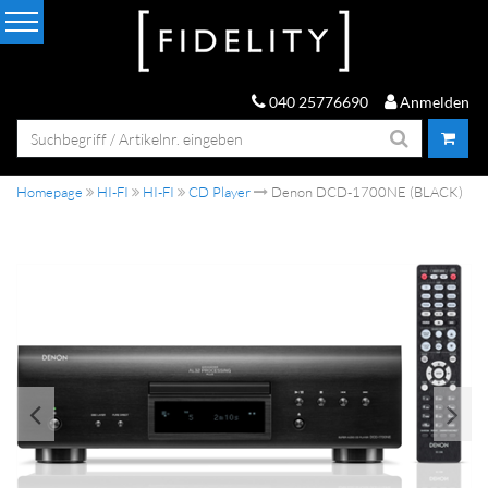
040 25776690
Anmelden
Homepage
HI-FI
HI-FI
CD Player
Denon DCD-1700NE (BLACK)