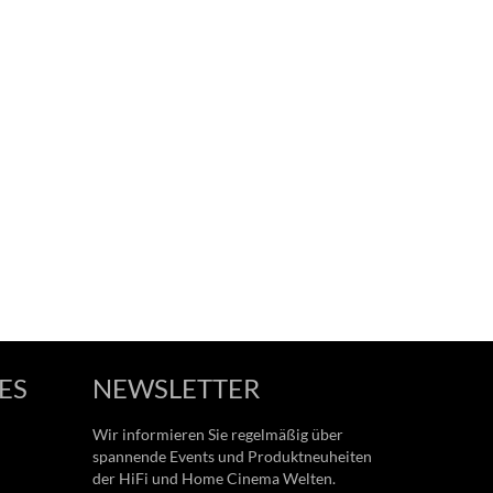
ES
NEWSLETTER
Wir informieren Sie regelmäßig über
spannende Events und Produktneuheiten
der HiFi und Home Cinema Welten.