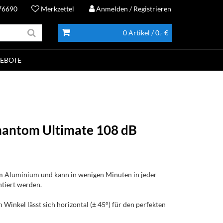
76690
Merkzettel
Anmelden
/ Registrieren
0 Artikel
/ 0,- €
EBOTE
hantom Ultimate 108 dB
em Aluminium und kann in wenigen Minuten in jeder
tiert werden.
n Winkel lässt sich horizontal (± 45°) für den perfekten