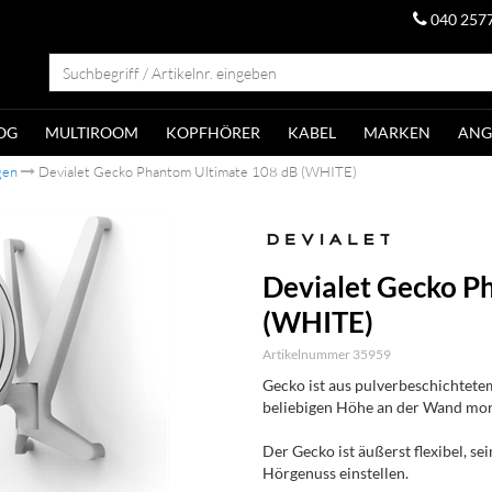
040 257
OG
MULTIROOM
KOPFHÖRER
KABEL
MARKEN
ANG
gen
Devialet Gecko Phantom Ultimate 108 dB (WHITE)
Devialet Gecko P
(WHITE)
Artikelnummer 35959
Gecko ist aus pulverbeschichtet
beliebigen Höhe an der Wand mon
Der Gecko ist äußerst flexibel, sei
Hörgenuss einstellen.