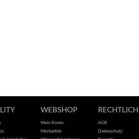
LITY
WEBSHOP
RECHTLICH
s
Mein Konto
AGB
os
Merkzettel
Datenschutz