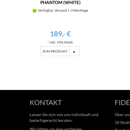
PHANTOM (WHITE)
Verfügbar, Versand 1-3 Werktage
189,- €
* inkl. 19% MwSt.
ZUM PRODUKT
KONTAKT
FIDE
Lassen Sie sich von uns individuell und
Über un
bedarfsgerecht beraten.
10 Studi
Wir bitten um eine vorherige