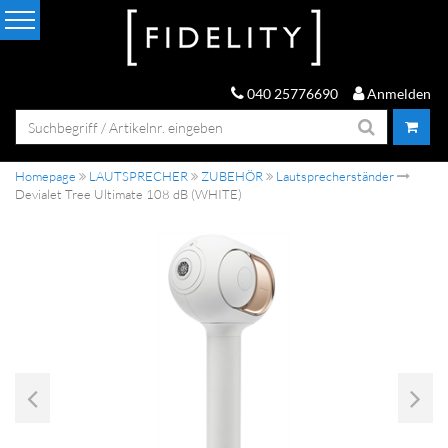
040 25776690
Anmelden
Homepage
LAUTSPRECHER
ZUBEHÖR
Lautsprecherständer
Devialet Tree Ultimate 108 dB (WHITE)