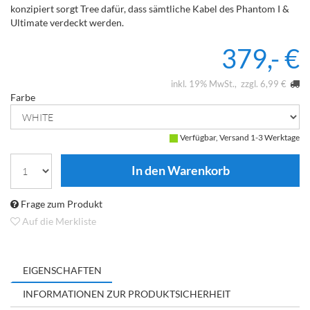
k
o
n
z
i
p
i
e
r
t
s
o
r
g
t
T
r
e
e
d
a
f
ü
r
,
d
a
s
s
s
ä
m
t
l
i
c
h
e
K
a
b
e
l
d
e
s
P
h
a
n
t
o
m
I &
U
l
t
i
m
a
t
e
v
e
r
d
e
c
k
t
w
e
r
d
e
n.
379,- €
inkl. 19% MwSt.
zzgl. 6,99 €
Farbe
Verfügbar, Versand 1-3 Werktage
Frage zum Produkt
Auf die Merkliste
EIGENSCHAFTEN
INFORMATIONEN ZUR PRODUKTSICHERHEIT