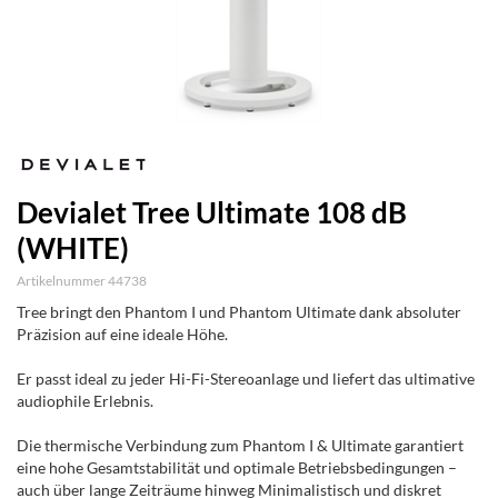
Devialet Tree Ultimate 108 dB
(WHITE)
Artikelnummer 44738
Tree bringt den Phantom I und Phantom Ultimate dank absoluter
Präzision auf eine ideale Höhe.
Er passt ideal zu jeder Hi-Fi-Stereoanlage und liefert das ultimative
audiophile Erlebnis.
Die thermische Verbindung zum Phantom I & Ultimate garantiert
eine hohe Gesamtstabilität und optimale Betriebsbedingungen
–
a
u
c
h
ü
b
e
r
l
a
n
g
e
Z
e
i
t
r
ä
u
m
e
h
i
n
w
e
g
M
i
n
i
m
a
l
i
s
t
i
s
c
h
u
n
d
d
i
s
k
r
e
t