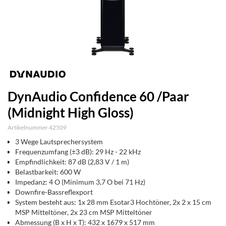
DynAudio Confidence 60 /Paar
(Midnight High Gloss)
Artikelnummer 42509
3 Wege Lautsprechersystem
Frequenzumfang (±3 dB): 29 Hz - 22 kHz
Empfindlichkeit: 87 dB (2,83 V / 1 m)
Belastbarkeit: 600 W
Impedanz: 4 O (Minimum 3,7 O bei 71 Hz)
Downfire-Bassreflexport
System besteht aus: 1x 28 mm Esotar3 Hochtöner, 2x 2 x 15 cm
MSP Mitteltöner, 2x 23 cm MSP Mitteltöner
Abmessung (B x H x T): 432 x 1679 x 517 mm