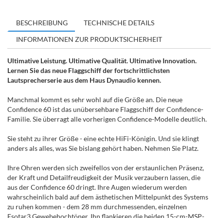
BESCHREIBUNG
TECHNISCHE DETAILS
INFORMATIONEN ZUR PRODUKTSICHERHEIT
Ultimative Leistung. Ultimative Qualität. Ultimative Innovation.
Lernen Sie das neue Flaggschiff der fortschrittlichsten
Lautsprecherserie aus dem Haus Dynaudio kennen.
Manchmal kommt es sehr wohl auf die Größe an. Die neue
Confidence 60 ist das unübersehbare Flaggschiff der Confidence-
Familie. Sie überragt alle vorherigen Confidence-Modelle deutlich.
Sie steht zu ihrer Größe - eine echte HiFi-Königin. Und sie klingt
anders als alles, was Sie bislang gehört haben. Nehmen Sie Platz.
Ihre Ohren werden sich zweifellos von der erstaunlichen Präsenz,
der Kraft und Detailfreudigkeit der Musik verzaubern lassen, die
aus der Confidence 60 dringt. Ihre Augen wiederum werden
wahrscheinlich bald auf dem ästhetischen Mittelpunkt des Systems
zu ruhen kommen - dem 28 mm durchmessenden, einzelnen
Esotar3 Gewebehochtöner. Ihn flankieren die beiden 15-cm-MSP-