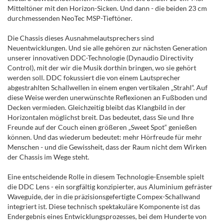
Mitteltöner mit den Horizon-Sicken. Und dann - die beiden 23 cm
durchmessenden NeoTec MSP-Tieftöner.
Die Chassis dieses Ausnahmelautsprechers sind
Neuentwicklungen. Und sie alle gehören zur nächsten Generation
unserer innovativen DDC-Technologie (Dynaudio Directivity
Control), mit der wir die Musik dorthin bringen, wo sie gehört
werden soll. DDC fokussiert die von einem Lautsprecher
abgestrahlten Schallwellen in einem engen vertikalen „Strahl“. Auf
diese Weise werden unerwünschte Reflexionen an Fußboden und
Decken vermieden. Gleichzeitig bleibt das Klangbild in der
Horizontalen möglichst breit. Das bedeutet, dass Sie und Ihre
Freunde auf der Couch einen größeren „Sweet Spot“ genießen
können. Und das wiederum bedeutet: mehr Hörfreude für mehr
Menschen - und die Gewissheit, dass der Raum nicht dem Wirken
der Chassis im Wege steht.
Eine entscheidende Rolle in diesem Technologie-Ensemble spielt
die DDC Lens - ein sorgfältig konzipierter, aus Aluminium gefräster
Waveguide, der in die präzisionsgefertigte Compex-Schallwand
integriert ist. Diese technisch spektakuläre Komponente ist das
Endergebnis eines Entwicklungsprozesses, bei dem Hunderte von