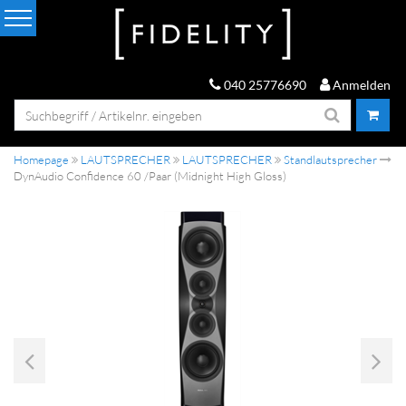
040 25776690
Anmelden
Homepage
LAUTSPRECHER
LAUTSPRECHER
Standlautsprecher
DynAudio Confidence 60 /Paar (Midnight High Gloss)