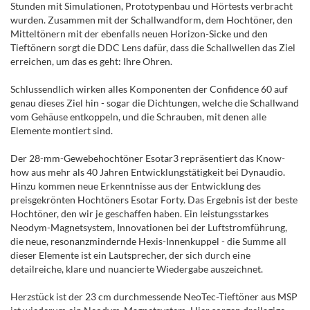
Stunden mit Simulationen, Prototypenbau und Hörtests verbracht
wurden. Zusammen mit der Schallwandform, dem Hochtöner, den
Mitteltönern mit der ebenfalls neuen Horizon-Sicke und den
Tieftönern sorgt die DDC Lens dafür, dass die Schallwellen das Ziel
erreichen, um das es geht: Ihre Ohren.
Schlussendlich wirken alles Komponenten der Confidence 60 auf
genau dieses Ziel hin - sogar die Dichtungen, welche die Schallwand
vom Gehäuse entkoppeln, und die Schrauben, mit denen alle
Elemente montiert sind.
Der 28-mm-Gewebehochtöner Esotar3 repräsentiert das Know-
how aus mehr als 40 Jahren Entwicklungstätigkeit bei Dynaudio.
Hinzu kommen neue Erkenntnisse aus der Entwicklung des
preisgekrönten Hochtöners Esotar Forty. Das Ergebnis ist der beste
Hochtöner, den wir je geschaffen haben. Ein leistungsstarkes
Neodym-Magnetsystem, Innovationen bei der Luftstromführung,
die neue, resonanzmindernde Hexis-Innenkuppel - die Summe all
dieser Elemente ist ein Lautsprecher, der sich durch eine
detailreiche, klare und nuancierte Wiedergabe auszeichnet.
Herzstück ist der 23 cm durchmessende NeoTec-Tieftöner aus MSP