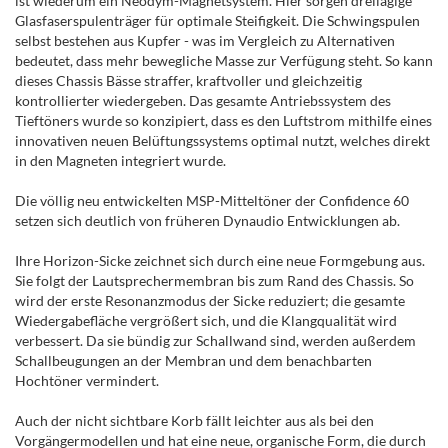
ist wiederum ein Neodym-Magnetsystem. Hier sorgen dreilagige
Glasfaserspulenträger für optimale Steifigkeit. Die Schwingspulen
selbst bestehen aus Kupfer - was im Vergleich zu Alternativen
bedeutet, dass mehr bewegliche Masse zur Verfügung steht. So kann
dieses Chassis Bässe straffer, kraftvoller und gleichzeitig
kontrollierter wiedergeben. Das gesamte Antriebssystem des
Tieftöners wurde so konzipiert, dass es den Luftstrom mithilfe eines
innovativen neuen Belüftungssystems optimal nutzt, welches direkt
in den Magneten integriert wurde.
Die völlig neu entwickelten MSP-Mitteltöner der Confidence 60
setzen sich deutlich von früheren Dynaudio Entwicklungen ab.
Ihre Horizon-Sicke zeichnet sich durch eine neue Formgebung aus.
Sie folgt der Lautsprechermembran bis zum Rand des Chassis. So
wird der erste Resonanzmodus der Sicke reduziert; die gesamte
Wiedergabefläche vergrößert sich, und die Klangqualität wird
verbessert. Da sie bündig zur Schallwand sind, werden außerdem
Schallbeugungen an der Membran und dem benachbarten
Hochtöner vermindert.
Auch der nicht sichtbare Korb fällt leichter aus als bei den
Vorgängermodellen und hat eine neue, organische Form, die durch