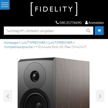
040 25776690
Anmelden
Homepage
LAUTSPRECHER
LAUTSPRECHER
Kompaktlautsprecher
DynAudio Emit 10 /Paar (WALNUT)