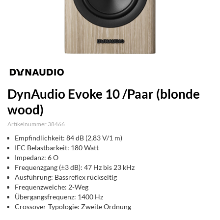
DynAudio Evoke 10 /Paar (blonde
wood)
Artikelnummer 38466
Empfindlichkeit: 84 dB (2,83 V/1 m)
IEC Belastbarkeit: 180 Watt
Impedanz: 6 O
Frequenzgang (±3 dB): 47 Hz bis 23 kHz
Ausführung: Bassreflex rückseitig
Frequenzweiche: 2-Weg
Übergangsfrequenz: 1400 Hz
Crossover-Typologie: Zweite Ordnung