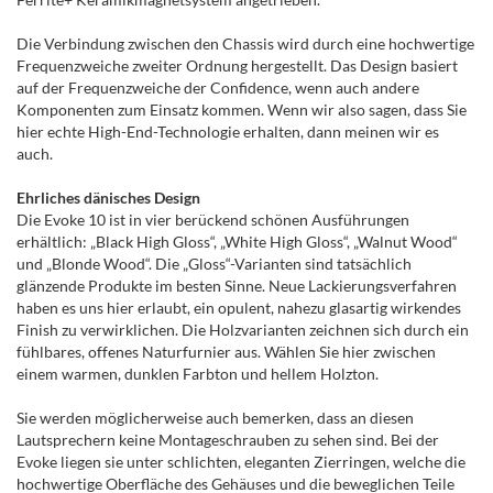
Die Verbindung zwischen den Chassis wird durch eine hochwertige
Frequenzweiche zweiter Ordnung hergestellt. Das Design basiert
auf der Frequenzweiche der Confidence, wenn auch andere
Komponenten zum Einsatz kommen. Wenn wir also sagen, dass Sie
hier echte High-End-Technologie erhalten, dann meinen wir es
auch.
Ehrliches dänisches Design
Die Evoke 10 ist in vier berückend schönen Ausführungen
erhältlich: „Black High Gloss“, „White High Gloss“, „Walnut Wood“
und „Blonde Wood“. Die „Gloss“-Varianten sind tatsächlich
glänzende Produkte im besten Sinne. Neue Lackierungsverfahren
haben es uns hier erlaubt, ein opulent, nahezu glasartig wirkendes
Finish zu verwirklichen. Die Holzvarianten zeichnen sich durch ein
fühlbares, offenes Naturfurnier aus. Wählen Sie hier zwischen
einem warmen, dunklen Farbton und hellem Holzton.
Sie werden möglicherweise auch bemerken, dass an diesen
Lautsprechern keine Montageschrauben zu sehen sind. Bei der
Evoke liegen sie unter schlichten, eleganten Zierringen, welche die
hochwertige Oberfläche des Gehäuses und die beweglichen Teile