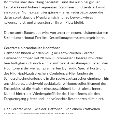
Kontrolle über den Klang bedeutet – und das auch bei großer
Lautstärke und hohen Frequenzen. Stabilisiert und zentriert wird
sie von der Nomex-Zentrierspinne – jener Federbaugruppe, die
dafür sorgt, dass die Membran sich nur so bewegt, wie es
gewünscht ist, und ansonsten an ihrem Platz bleibt.
Die gesamte Baugruppe wird von unserem neuen, leistungsstarken
Strontiumcarbonat Ferrite+ Keramikmagnetsystem angetrieben.
Cerotar: ein brandneuer Hochtöner
Ganz oben finden wir den völlig neu entwickelten Cerotar
Gewebehochtöner mit 28 mm Durchmesser. Unsere Entwickler
beschäftigten sich noch einmal mit zwei Ausnahmeprodukten: den
Hochtönern der vielfach prämierten Dynaudio Special Forty und
des High-End-Lautsprechers Confidence. Hier fanden sie
Schlüsseltechnologien, die in die Evoke Lautsprecher eingingen. Ein
unsichtbares, gleichwohl spektakulär wirkungsvolles Element des
Ensembles ist die Hexis – eine ausgeklügelt konstruierte innere
Kuppel hinter der Wiedergabefläche des Hochtöners, die den
Frequenzgang glättet und unerwünschte Resonanzen eliminiert.
Der Cerotar wird – wie der Tieftöner – von einem kraftvollen
Ferrite+ Keramikmagnetsystem angetrieben.