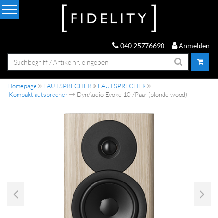
040 25776690
Anmelden
Homepage
LAUTSPRECHER
LAUTSPRECHER
Kompaktlautsprecher
DynAudio Evoke 10 /Paar (blonde wood)