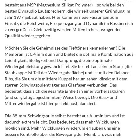
besteht aus MSP (Magnesium-Silikat-Polymer) – so wie bei den
besten Dynaudio Lautsprechern, die wir seit unserer Gründung im
Jahr 1977 gebaut haben. Hier kommen neue Fassungen zum
Einsatz, die Reichweite, Frequenzgang und Dynamik im Bassbereich
zu vergrößern. Gleichzeitig werden Mitten in herausragender
Qualität wiedergegeben.
Möchten Sie die Geheimnisse des Tieftöners kennenlernen? Die
Membran ist 0,4 mm dünn und bietet die optimale Kombination aus
Leichtigkeit, Steifigkeit und Dämpfung, die eine optimale
Wiedergabeleistung gewährleistet. Sie besteht aus einem Stück (die
Staubkappe ist Teil der Wiedergabefläche) und ist mit den Balance
Ribs, die Sie um die mittlere Kuppel herum sehen, direkt mit dem
starren Schwingspulenträger aus Glasfaser verbunden. Das
bedeutet, dass sich die gesamte Einheit in einer vorhersagbaren
(und sorgfältig abgestimmten) Weise bewegt. Die Bass- und
Mittenwiedergabe ist hier perfekt ausbalanciert.
Die 38-mm-Schwingspule selbst besteht aus Aluminium und ist
dadurch extrem leicht. Das bedeutet, dass mehr Wicklungen
möglich sind. Mehr Wicklungen wiederum erlauben uns eine
bessere Kontrolle über die Bewegung der Membran, was mehr