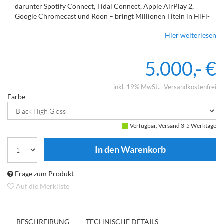
darunter Spotify Connect, Tidal Connect, Apple AirPlay 2,
Google Chromecast und Roon – bringt Millionen Titeln in HiFi-
Qualität direkt in Ihr Wohnzimmer.
Hier weiterlesen
Vom Gewebehochtöner mit Hexis-Element bis zum
Tief-/Mitteltöner mit seiner charakteristischen Aluminium-
Schwingspule: Der Klang der Focus 10 wird von nahezu
5.000,- €
legendären Komponenten geformt.
Was Sie sehen und hören, ist das Beste beider Welten: modernes
Design, klassische Klangqualität.
inkl. 19% MwSt.
Versandkostenfrei
Minimalistisch, zeitgemäß und elegant. Es ist unsere
Farbe
Überzeugung, dass Lautsprecher für die Menschen entwickelt
werden sollten, die sie täglich nutzen werden.
Verfügbar, Versand 3-5 Werktage
Frage zum Produkt
Auf die Merkliste
BESCHREIBUNG
TECHNISCHE DETAILS