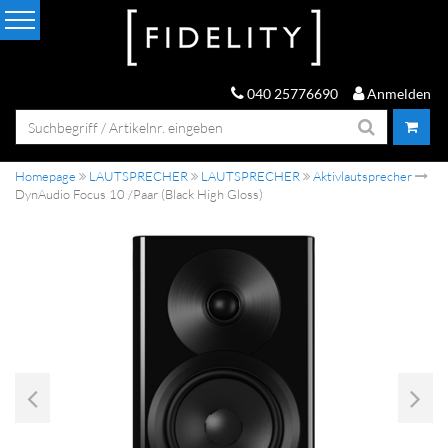
040 25776690
Anmelden
Homepage
LAUTSPRECHER
LAUTSPRECHER
Aktivlautsprecher
DynAudio Focus 10 /Paar (Black High Gloss)