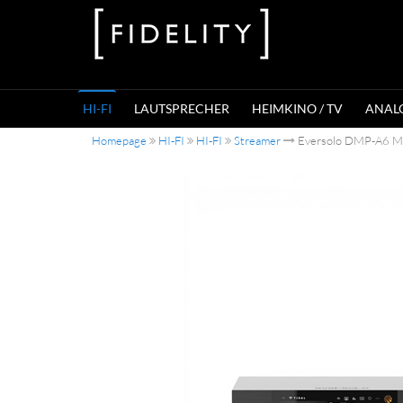
HI-FI
LAUTSPRECHER
HEIMKINO / TV
ANAL
Homepage
HI-FI
HI-FI
Streamer
Eversolo DMP-A6 M