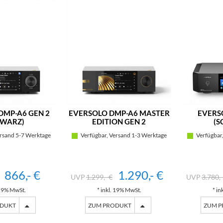
DMP-A6 GEN 2
EVERSOLO DMP-A6 MASTER
EVERS
HWARZ)
EDITION GEN 2
(S
rsand 5-7 Werktage
Verfügbar, Versand 1-3 Werktage
Verfügbar,
866,- €
1.290,- €
1.299,- €
3.780,-
 19% MwSt.
* inkl. 19% MwSt.
* in
ODUKT
ZUM PRODUKT
ZUM 