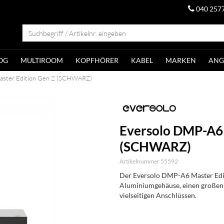
040 257
OG
MULTIROOM
KOPFHÖRER
KABEL
MARKEN
ANG
aster Edition Gen 2 (SCHWARZ)
Eversolo DMP-A6 
(SCHWARZ)
Artikelnummer 55592
Der Eversolo DMP-A6 Master Edit
Aluminiumgehäuse, einen großen
vielseitigen Anschlüssen.