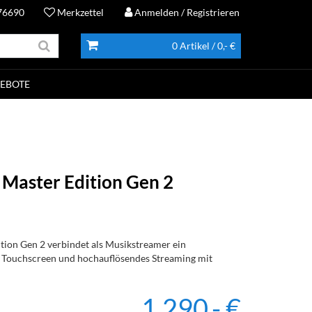
76690
Merkzettel
Anmelden
/ Registrieren
0 Artikel
/ 0,- €
EBOTE
Master Edition Gen 2
ion Gen 2 verbindet als Musikstreamer ein
 Touchscreen und hochauflösendes Streaming mit
1.290,- €