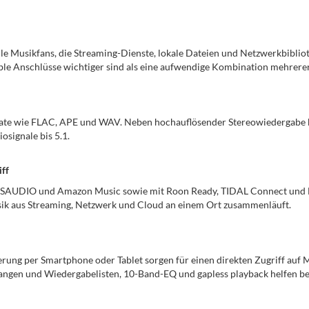
le Musikfans, die Streaming-Dienste, lokale Dateien und Netzwerkbibliot
ble Anschlüsse wichtiger sind als eine aufwendige Kombination mehrerer
e wie FLAC, APE und WAV. Neben hochauflösender Stereowiedergabe bi
signale bis 5.1.
ff
RESAUDIO und Amazon Music sowie mit Roon Ready, TIDAL Connect un
sik aus Streaming, Netzwerk und Cloud an einem Ort zusammenläuft.
erung per Smartphone oder Tablet sorgen für einen direkten Zugriff auf 
ngen und Wiedergabelisten, 10-Band-EQ und gapless playback helfen be