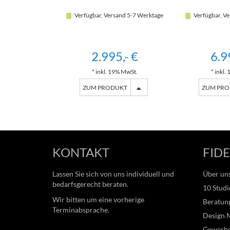
Verfügbar, Versand 5-7 Werktage
Verfügbar, Ve
2.995,- €
6.9
* inkl. 19% MwSt.
* inkl.
ZUM PRODUKT
ZUM PR
KONTAKT
FIDE
Lassen Sie sich von uns individuell und
Über un
bedarfsgerecht beraten.
10 Studi
Wir bitten um eine vorherige
Beratung
Terminabsprache.
Design 
Gewerb