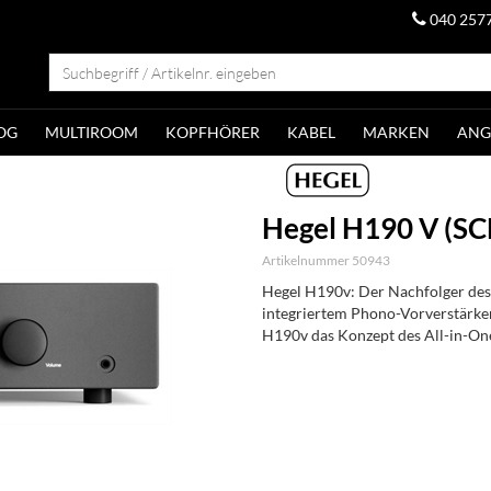
040 257
OG
MULTIROOM
KOPFHÖRER
KABEL
MARKEN
ANG
Hegel H190 V (
Artikelnummer 50943
Hegel H190v: Der Nachfolger des 
integriertem Phono-Vorverstärker
H190v das Konzept des All-in-One