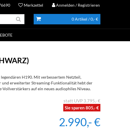
76690
Merkzettel
Anmelden
/ Registrieren
0 Artikel
/ 0,- €
EBOTE
SCHWARZ)
legendären H190. Mit verbessertem Netzteil,
 und erweiterter Streaming-Funktionalität hebt der
-Vollverstärkers auf ein neues audiophiles Niveau.
3.795,- €
805,- €
2.990,- €