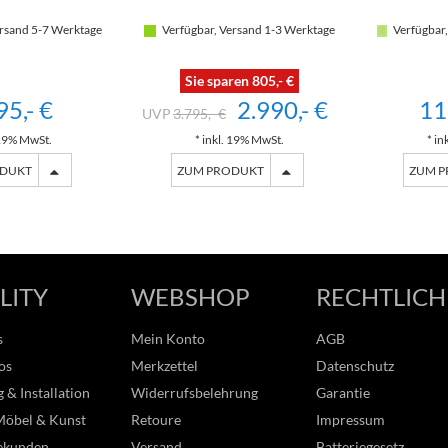
rsand 5-7 Werktage
Verfügbar, Versand 1-3 Werktage
Verfügbar,
Sie sparen 805,- €
95,- €
2.990,- €
11
3.795,- €
 19% MwSt.
* inkl. 19% MwSt.
* in
ODUKT
ZUM PRODUKT
ZUM 
LITY
WEBSHOP
RECHTLICH
s
Mein Konto
AGB
os
Merkzettel
Datenschutz
 & Installation
Widerrufsbelehrung
Garantie
Möbel & Kunst
Retoure
Impressum
ekunden
Versand
Batteriegesetz