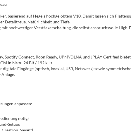
veau
er, basierend auf Hegels hochgelobtem V10. Damit lassen sich Plattensp
r Detailtreue, Natürlichkeit und Tiefe.
mit hochwertiger Verstärkerschaltung, die selbst anspruchsvolle High-
ay, Spotify Connect, Roon Ready, UPnP/DLNA und JPLAY Certified bietet 
 in bis zu 24 Bit / 192 kHz.
r digitale Eingänge (optisch, koaxial, USB, Netzwerk) sowie symmetris
-Anlage.
derungen anpassen:
bedienung nötig)
ound-Setups
 Crestron, Savant)