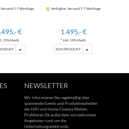
 Versand 5-7 Werktage
Verfügbar, Versand 5-7 Werktage
Verfügb
.495,- €
1.495,- €
kl. 19% MwSt.
* inkl. 19% MwSt.
*
PRODUKT
ZUM PRODUKT
ZU
ES
NEWSLETTER
Wir informieren Sie regelmäßig über
spannende Events und Produktneuheiten
der HiFi und Home Cinema Welten.
Profitieren Sie außerdem von exklusiven
Angeboten rund um die
Unterhaltungselektronik.