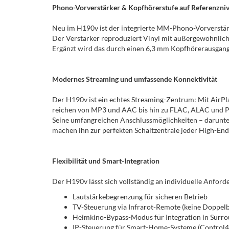
Phono-Vorverstärker & Kopfhörerstufe auf Referenzni
Neu im H190v ist der integrierte MM-Phono-Vorverstärk
Der Verstärker reproduziert Vinyl mit außergewöhnliche
Ergänzt wird das durch einen 6,3 mm Kopfhörerausgang 
Modernes Streaming und umfassende Konnektivität
Der H190v ist ein echtes Streaming-Zentrum: Mit AirPl
reichen von MP3 und AAC bis hin zu FLAC, ALAC und PCM
Seine umfangreichen Anschlussmöglichkeiten – darunte
machen ihn zur perfekten Schaltzentrale jeder High-End
Flexibilität und Smart-Integration
Der H190v lässt sich vollständig an individuelle Anfor
Lautstärkebegrenzung für sicheren Betrieb
TV-Steuerung via Infrarot-Remote (keine Doppel
Heimkino-Bypass-Modus für Integration in Surr
IP-Steuerung für Smart-Home-Systeme (Control4,