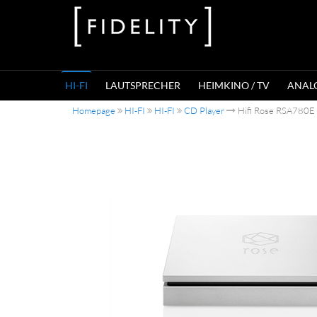
HI-FI
LAUTSPRECHER
HEIMKINO / TV
ANAL
Homepage
HI-FI
HI-FI
CD Player
Hifi Rose RSA780E