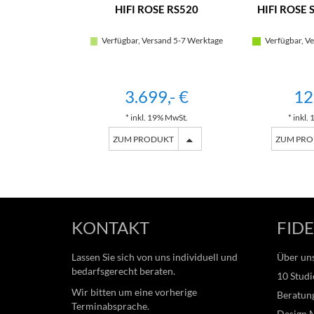
HIFI ROSE RS520
HIFI ROSE 
Verfügbar, Versand 5-7 Werktage
Verfügbar, Ve
3.699,- €
12
* inkl. 19% MwSt.
* inkl.
ZUM PRODUKT
ZUM PR
KONTAKT
FIDE
Lassen Sie sich von uns individuell und
Über un
bedarfsgerecht beraten.
10 Studi
Wir bitten um eine vorherige
Beratung
Terminabsprache.
Design 