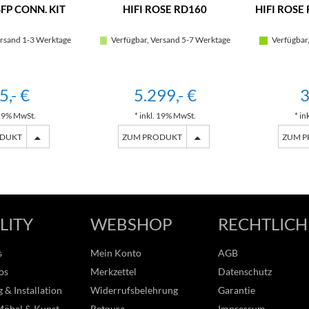
SFP CONN. KIT
HIFI ROSE RD160
HIFI ROSE 
rsand 1-3 Werktage
Verfügbar, Versand 5-7 Werktage
Verfügbar,
5,- €
5.299,- €
3
 19% MwSt.
* inkl. 19% MwSt.
* in
ODUKT
ZUM PRODUKT
ZUM 
LITY
WEBSHOP
RECHTLICH
s
Mein Konto
AGB
os
Merkzettel
Datenschutz
 & Installation
Widerrufsbelehrung
Garantie
Möbel & Kunst
Retoure
Impressum