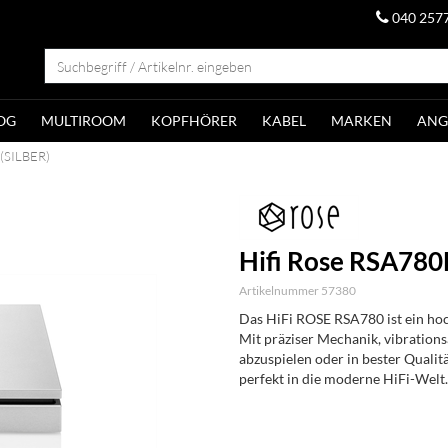
040 257
OG
MULTIROOM
KOPFHÖRER
KABEL
MARKEN
ANG
 (SILBER)
Hifi Rose RSA780
Artikelnummer 57380
Das HiFi ROSE RSA780 ist ein ho
Mit präziser Mechanik, vibration
abzuspielen oder in bester Qualit
perfekt in die moderne HiFi-Welt.