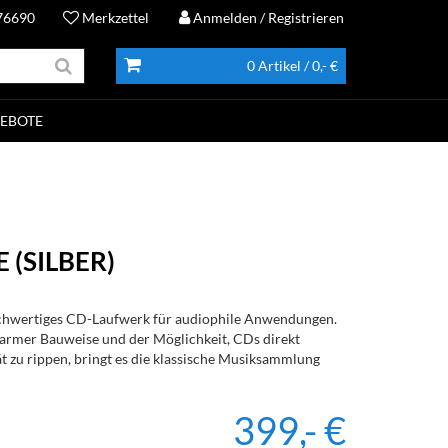
76690
Merkzettel
Anmelden
/ Registrieren
0 Artikel
/ 0,- €
EBOTE
E (SILBER)
chwertiges CD-Laufwerk für audiophile Anwendungen.
sarmer Bauweise und der Möglichkeit, CDs direkt
ät zu rippen, bringt es die klassische Musiksammlung
399,- €