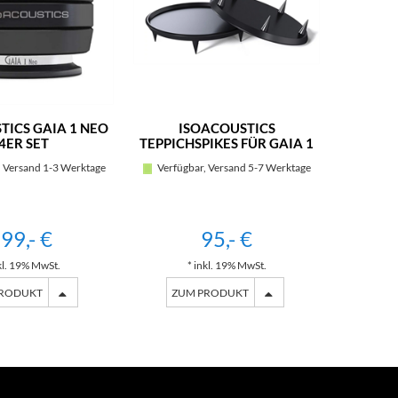
TICS GAIA 1 NEO
ISOACOUSTICS
I
4ER SET
TEPPICHSPIKES FÜR GAIA 1
TEPPICH
NEO /4ER SET
N
 Versand 1-3 Werktage
Verfügbar, Versand 5-7 Werktage
Verfügb
99,- €
95,- €
kl. 19% MwSt.
* inkl. 19% MwSt.
*
PRODUKT
ZUM PRODUKT
ZU