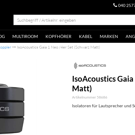
040 257
OG
MULTIROOM
KOPFHÖRER
KABEL
MARKEN
ANG
koppler
IsoAcoustics Gaia 1 Neo /4er Set (Schwarz Matt)
IsoAcoustics Gaia
Matt)
Artikelnummer 58686
Isolatoren für Lautsprecher und 