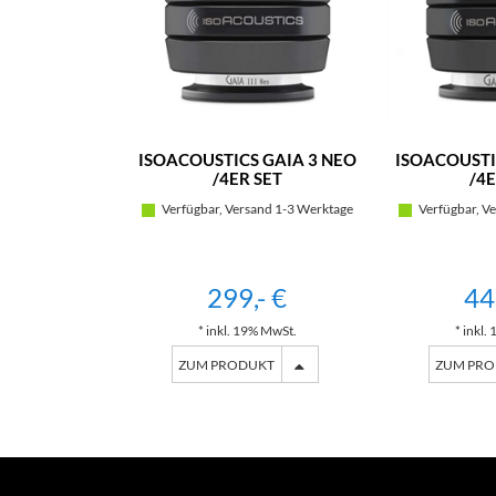
ISOACOUSTICS GAIA 3 NEO
ISOACOUSTI
/4ER SET
/4E
Verfügbar, Versand 1-3 Werktage
Verfügbar, Ve
299,- €
44
* inkl. 19% MwSt.
* inkl.
ZUM PRODUKT
ZUM PR