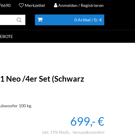
76690
Merkzettel
Anmelden
/ Registrieren
0 Artikel
/ 0,- €
EBOTE
 1 Neo /4er Set (Schwarz
Subwoofer 100 kg.
699,- €
inkl. 19% MwSt.
Versandkostenfrei