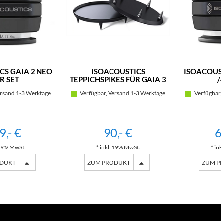
CS GAIA 2 NEO
ISOACOUSTICS
ISOACOUS
R SET
TEPPICHSPIKES FÜR GAIA 3
/
NEO /4ER SET
rsand 1-3 Werktage
Verfügbar, Versand 1-3 Werktage
Verfügbar,
9,- €
90,- €
6
 19% MwSt.
* inkl. 19% MwSt.
* in
ODUKT
ZUM PRODUKT
ZUM 