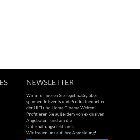
ES
NEWSLETTER
Wir informieren Sie regelmäßig über
spannende Events und Produktneuheiten
der HiFi und Home Cinema Welten.
Profitieren Sie außerdem von exklusiven
Angeboten rund um die
Unterhaltungselektronik.
Wir freuen uns auf Ihre Anmeldung!