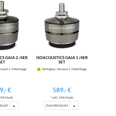
S GAIA 2 /4ER
ISOACOUSTICS GAIA 1 /4ER
SET
SET
rsand 1-3 Werktage
Verfügbar, Versand 1-3 Werktage
9,- €
589,- €
 19% MwSt.
* inkl. 19% MwSt.
ODUKT
ZUM PRODUKT