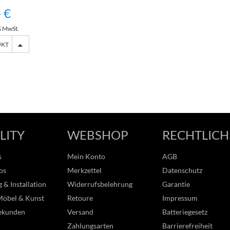
- €
% MwSt.
UKT
LITY
WEBSHOP
RECHTLICH
s
Mein Konto
AGB
os
Merkzettel
Datenschutz
 & Installation
Widerrufsbelehrung
Garantie
Möbel & Kunst
Retoure
Impressum
ekunden
Versand
Batteriegesetz
Zahlungsarten
Barrierefreiheit