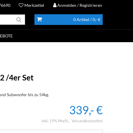
76690
Merkzettel
Anmelden
/ Registrieren
0 Artikel
/ 0,- €
EBOTE
2 /4er Set
 und Subwoofer bis zu 54kg.
339,- €
inkl. 19% MwSt.
Versandkostenfrei