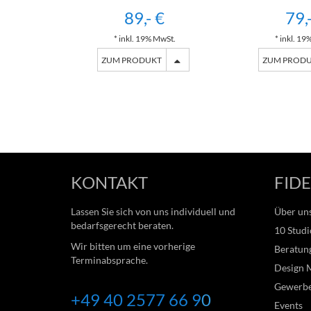
89,- €
79,
* inkl. 19% MwSt.
* inkl. 19
ZUM PRODUKT
ZUM PROD
KONTAKT
FIDE
Lassen Sie sich von uns individuell und
Über un
bedarfsgerecht beraten.
10 Studi
Wir bitten um eine vorherige
Beratung
Terminabsprache.
Design 
Gewerb
+49 40 2577 66
9
0
Events