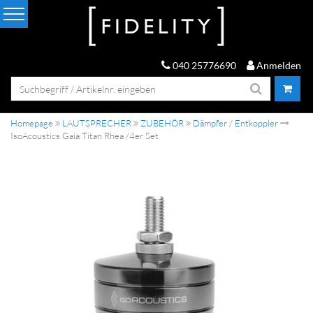
040 25776690
Anmelden
Homepage
LAUTSPRECHER
ZUBEHÖR
Dämpfer / Entkoppler
IsoAcoustics Gaia Titan Rhea /4er Set