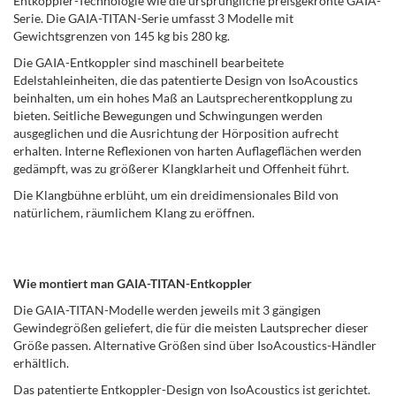
Entkoppler-Technologie wie die ursprüngliche preisgekrönte GAIA-
Serie. Die GAIA-TITAN-Serie umfasst 3 Modelle mit
Gewichtsgrenzen von 145 kg bis 280 kg.
Die GAIA-Entkoppler sind maschinell bearbeitete
Edelstahleinheiten, die das patentierte Design von IsoAcoustics
beinhalten, um ein hohes Maß an Lautsprecherentkopplung zu
bieten. Seitliche Bewegungen und Schwingungen werden
ausgeglichen und die Ausrichtung der Hörposition aufrecht
erhalten. Interne Reflexionen von harten Auflageflächen werden
gedämpft, was zu größerer Klangklarheit und Offenheit führt.
Die Klangbühne erblüht, um ein dreidimensionales Bild von
natürlichem, räumlichem Klang zu eröffnen.
Wie montiert man GAIA-TITAN-Entkoppler
Die GAIA-TITAN-Modelle werden jeweils mit 3 gängigen
Gewindegrößen geliefert, die für die meisten Lautsprecher dieser
Größe passen. Alternative Größen sind über IsoAcoustics-Händler
erhältlich.
Das patentierte Entkoppler-Design von IsoAcoustics ist gerichtet.