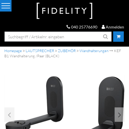
040 25776690
Anmelden
Homepage
LAUTSPRECHER
ZUBEHÖR
Wandhalterungen
KEF
B1 Wandhalterung /Paar (BLACK)