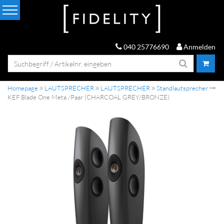
040 25776690
Anmelden
Homepage
LAUTSPRECHER
LAUTSPRECHER
Standlautsprecher
KEF Blade One Meta /Paar (CHARCOAL GREY/BRONZE)