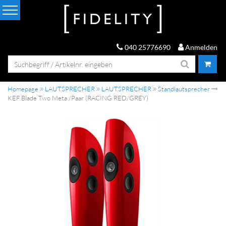
040 25776690
Anmelden
Homepage
LAUTSPRECHER
LAUTSPRECHER
Standlautsprecher
KEF Blade Two Meta /Paar (RACING RED/GREY)