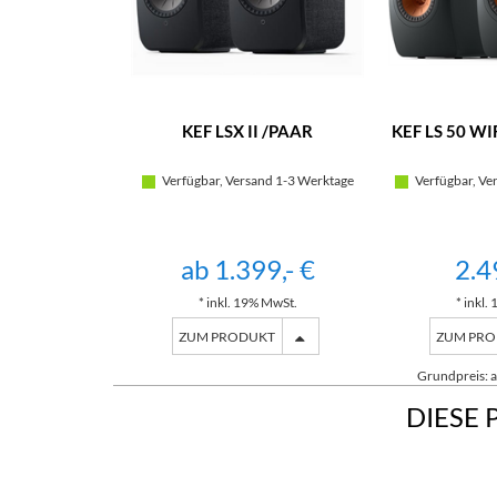
KEF LSX II /PAAR
KEF LS 50 WI
Verfügbar, Versand 1-3 Werktage
Verfügbar, Ve
ab 1.399,- €
2.4
* inkl. 19% MwSt.
* inkl.
ZUM PRODUKT
ZUM PR
Grundpreis: ab
DIESE 