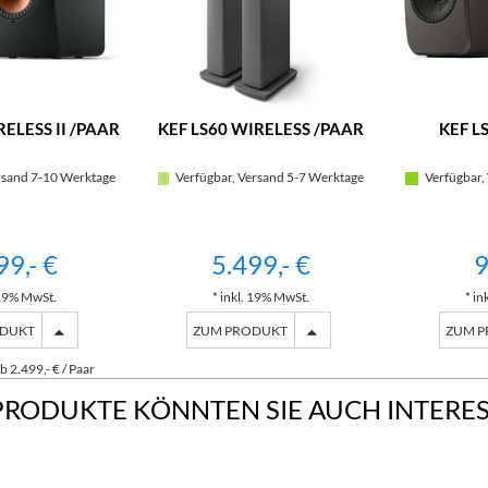
RELESS II /PAAR
KEF LS60 WIRELESS /PAAR
KEF LS
rsand 7-10 Werktage
Verfügbar, Versand 5-7 Werktage
Verfügbar,
99,- €
5.499,- €
9
 19% MwSt.
* inkl. 19% MwSt.
* in
ODUKT
ZUM PRODUKT
ZUM 
 2.499,- € / Paar
PRODUKTE KÖNNTEN SIE AUCH INTERE