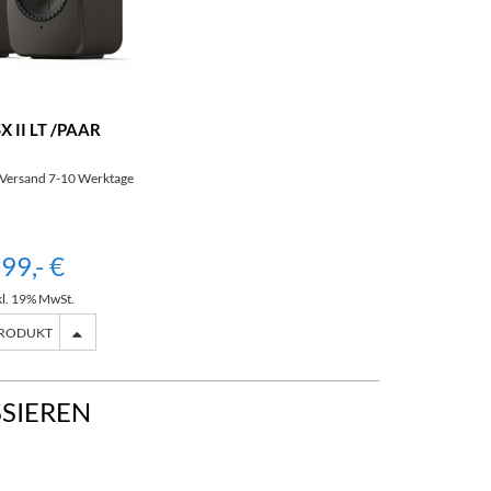
X II LT /PAAR
 Versand 7-10 Werktage
99,- €
kl. 19% MwSt.
PRODUKT
SSIEREN