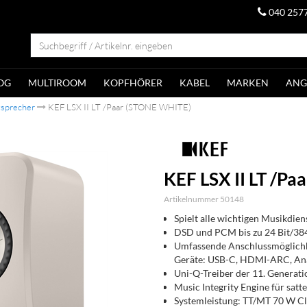
040 257
OG
MULTIROOM
KOPFHÖRER
KABEL
MARKEN
ANG
tsprecher
KEF LSX II LT /Paar (STONE WHITE)
KEF LSX II LT /P
Artikelnummer 50148
Spielt alle wichtigen Musikdie
DSD und PCM bis zu 24 Bit/38
Umfassende Anschlussmöglichkei
Geräte: USB-C, HDMI-ARC, An
Uni-Q-Treiber der 11. Generati
Music Integrity Engine für satte
Systemleistung: TT/MT 70 W Cl