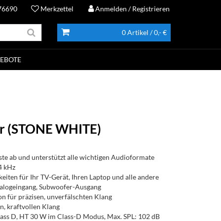
76690
Merkzettel
Anmelden
/ Registrieren
0 Artikel
/ 0,- €
EBOTE
aar (STONE WHITE)
nste ab und unterstützt alle wichtigen Audioformate
4 kHz
ten für Ihr TV-Gerät, Ihren Laptop und alle andere
alogeingang, Subwoofer-Ausgang
on für präzisen, unverfälschten Klang
n, kraftvollen Klang
ass D, HT 30 W im Class-D Modus, Max. SPL: 102 dB