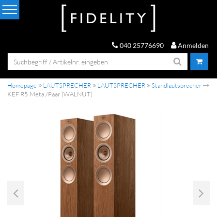
040 25776690
Anmelden
Homepage
LAUTSPRECHER
LAUTSPRECHER
Standlautsprecher
KEF R5 Meta /Paar (WALNUT)