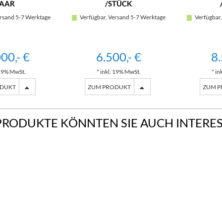
PAAR
/STÜCK
rsand 5-7 Werktage
Verfügbar, Versand 5-7 Werktage
Verfügbar,
00,- €
6.500,- €
8.
 19% MwSt.
* inkl. 19% MwSt.
* in
ODUKT
ZUM PRODUKT
ZUM 
PRODUKTE KÖNNTEN SIE AUCH INTERE