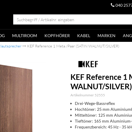
040 257
OG
MULTIROOM
KOPFHÖRER
KABEL
MARKEN
ANG
lautsprecher
KEF Reference 1 Meta /Paar (SATIN WALNUT/SILVER)
KEF Reference 1 
WALNUT/SILVER)
Artikelnummer 52555
Drei-Wege-Bassreflex
Hochtöner: 25 mm Aluminiumk
Mitteltöner: 125 mm Alumin
Tieftöner: 165 mm Aluminiu
Frequenzbereich: 45 Hz - 35 k