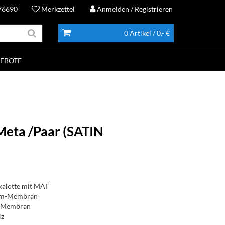
76690
Merkzettel
Anmelden
/ Registrieren
0 Artikel
/ 0,- €
EBOTE
Meta /Paar (SATIN
alotte mit MAT
ium-Membran
m-Membran
Hz