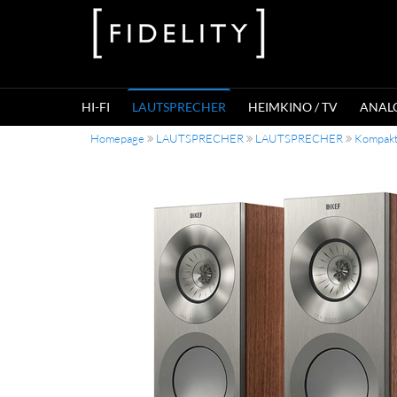
HI-FI
LAUTSPRECHER
HEIMKINO / TV
ANAL
Homepage
LAUTSPRECHER
LAUTSPRECHER
Kompakt