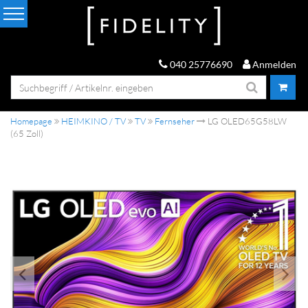
040 25776690
Anmelden
Homepage
HEIMKINO / TV
TV
Fernseher
LG OLED65G58LW
(65 Zoll)