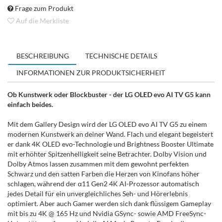
Frage zum Produkt
Auf die Merkliste
BESCHREIBUNG
TECHNISCHE DETAILS
INFORMATIONEN ZUR PRODUKTSICHERHEIT
Ob Kunstwerk oder Blockbuster - der LG OLED evo AI TV G5 kann
einfach beides.
Mit dem Gallery Design wird der LG OLED evo AI TV G5 zu einem
modernen Kunstwerk an deiner Wand. Flach und elegant begeistert
er dank 4K OLED evo-Technologie und Brightness Booster Ultimate
mit erhöhter Spitzenhelligkeit seine Betrachter. Dolby Vision und
Dolby Atmos lassen zusammen mit dem gewohnt perfekten
Schwarz und den satten Farben die Herzen von Kinofans höher
schlagen, während der α11 Gen2 4K AI-Prozessor automatisch
jedes Detail für ein unvergleichliches Seh- und Hörerlebnis
optimiert. Aber auch Gamer werden sich dank flüssigem Gameplay
mit bis zu 4K @ 165 Hz und Nvidia GSync- sowie AMD FreeSync-