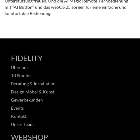
Unterstützung freuen. Und die AI Magic Remote-Fernbedienung
mit "AI Button" und das webOS 25 sorgen für eine einfache und
komfortable Bedienung.
FIDELITY
Über uns
10 Studios
Beratung & Installation
Design Möbel & Kunst
Gewerbekunden
Events
Kontakt
Unser Team
WEBSHOP