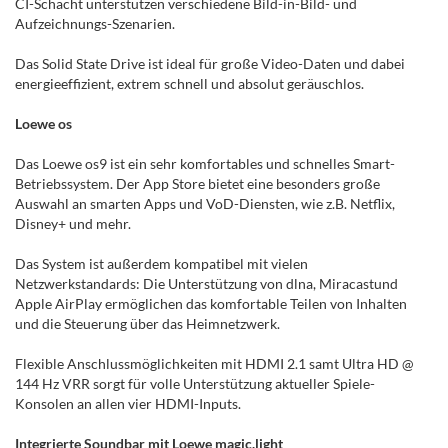
CI-Schacht unterstützen verschiedene Bild-in-Bild- und
Aufzeichnungs-Szenarien.
Das Solid State Drive ist ideal für große Video-Daten und dabei
energieeffizient, extrem schnell und absolut geräuschlos.
Loewe os
Das Loewe os9 ist ein sehr komfortables und schnelles Smart-
Betriebssystem. Der App Store bietet eine besonders große
Auswahl an smarten Apps und VoD-Diensten, wie z.B. Netflix,
Disney+ und mehr.
Das System ist außerdem kompatibel mit vielen
Netzwerkstandards: Die Unterstützung von dlna, Miracastund
Apple AirPlay ermöglichen das komfortable Teilen von Inhalten
und die Steuerung über das Heimnetzwerk.
Flexible Anschlussmöglichkeiten mit HDMI 2.1 samt Ultra HD @
144 Hz VRR sorgt für volle Unterstützung aktueller Spiele-
Konsolen an allen vier HDMI-Inputs.
Integrierte Soundbar mit Loewe magic.light