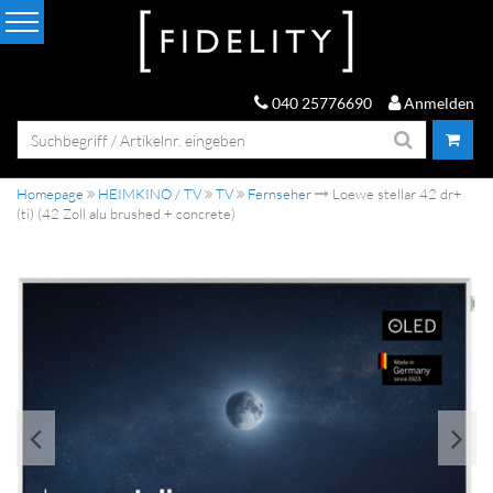
040 25776690
Anmelden
Homepage
HEIMKINO / TV
TV
Fernseher
Loewe stellar 42 dr+
(ti) (42 Zoll alu brushed + concrete)