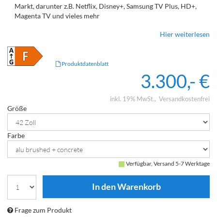
Markt, darunter z.B. Netflix, Disney+, Samsung TV Plus, HD+,
Magenta TV und vieles mehr
360° Craft-Design mit gebürstetem Alu, echtem Beton und
Hier weiterlesen
cleveren Konstruktionsdetails
Dezentes Loewe magic.light und Bodenstandfuß mit
magic.motion
Loewe stellar mini Fernbedienung mit Bluetooth und
Produktdatenblatt
Sprachsteuerung, inklusive Alexa Skills und Bixby
3.300,- €
Miracast, Apple Airplay und Samsung SmartThings
Unterstützung
inkl. 19% MwSt.
Versandkostenfrei
Größe
Farbe
Verfügbar, Versand 5-7 Werktage
Frage zum Produkt