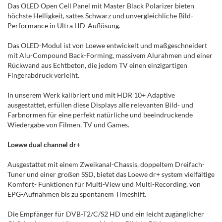
Das OLED Open Cell Panel mit Master Black Polarizer bieten
höchste Helligkeit, sattes Schwarz und unvergleichliche Bild-
Performance in Ultra HD-Auflösung.
Das OLED-Modul ist von Loewe entwickelt und maßgeschneidert
mit Alu-Compound Back-Forming, massivem Alurahmen und einer
Rückwand aus Echtbeton, die jedem TV einen einzigartigen
Fingerabdruck verleiht.
In unserem Werk kalibriert und mit HDR 10+ Adaptive
ausgestattet, erfüllen diese Displays alle relevanten Bild- und
Farbnormen für eine perfekt natürliche und beeindruckende
Wiedergabe von Filmen, TV und Games.
Loewe dual channel dr+
Ausgestattet mit einem Zweikanal-Chassis, doppeltem Dreifach-
Tuner und einer großen SSD, bietet das Loewe dr+ system vielfältige
Komfort- Funktionen für Multi-View und Multi-Recording, von
EPG-Aufnahmen bis zu spontanem Timeshift.
Die Empfänger für DVB-T2/C/S2 HD und ein leicht zugänglicher