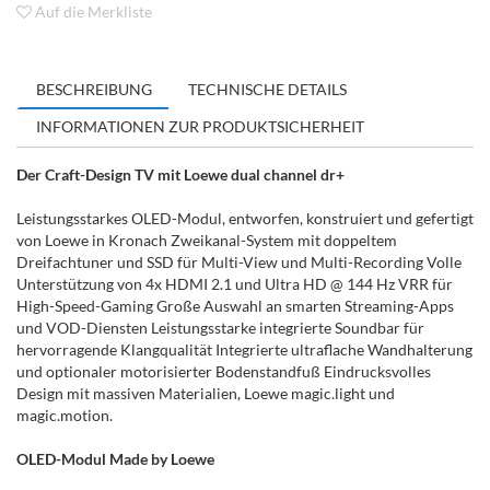
Auf die Merkliste
BESCHREIBUNG
TECHNISCHE DETAILS
INFORMATIONEN ZUR PRODUKTSICHERHEIT
Der Craft-Design TV mit Loewe dual channel dr+
Leistungsstarkes OLED-Modul, entworfen, konstruiert und gefertigt
von Loewe in Kronach Zweikanal-System mit doppeltem
Dreifachtuner und SSD für Multi-View und Multi-Recording Volle
Unterstützung von 4x HDMI 2.1 und Ultra HD @ 144 Hz VRR für
High-Speed-Gaming Große Auswahl an smarten Streaming-Apps
und VOD-Diensten Leistungsstarke integrierte Soundbar für
hervorragende Klangqualität Integrierte ultraflache Wandhalterung
und optionaler motorisierter Bodenstandfuß Eindrucksvolles
Design mit massiven Materialien, Loewe magic.light und
magic.motion.
OLED-Modul Made by Loewe