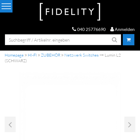
040 25776690
Anmelden
Homepage
HI-FI
ZUBEHÖR
Netzwerk Switches
Lumin L2
(SCHWARZ)