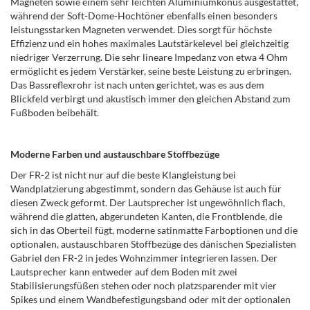
Magneten sowie einem sehr leichten Aluminiumkonus ausgestattet,
während der Soft-Dome-Hochtöner ebenfalls einen besonders
leistungsstarken Magneten verwendet. Dies sorgt für höchste
Effizienz und ein hohes maximales Lautstärkelevel bei gleichzeitig
niedriger Verzerrung. Die sehr lineare Impedanz von etwa 4 Ohm
ermöglicht es jedem Verstärker, seine beste Leistung zu erbringen.
Das Bassreflexrohr ist nach unten gerichtet, was es aus dem
Blickfeld verbirgt und akustisch immer den gleichen Abstand zum
Fußboden beibehält.
Moderne Farben und austauschbare Stoffbezüge
Der FR-2 ist nicht nur auf die beste Klangleistung bei
Wandplatzierung abgestimmt, sondern das Gehäuse ist auch für
diesen Zweck geformt. Der Lautsprecher ist ungewöhnlich flach,
während die glatten, abgerundeten Kanten, die Frontblende, die
sich in das Oberteil fügt, moderne satinmatte Farboptionen und die
optionalen, austauschbaren Stoffbezüge des dänischen Spezialisten
Gabriel den FR-2 in jedes Wohnzimmer integrieren lassen. Der
Lautsprecher kann entweder auf dem Boden mit zwei
Stabilisierungsfüßen stehen oder noch platzsparender mit vier
Spikes und einem Wandbefestigungsband oder mit der optionalen