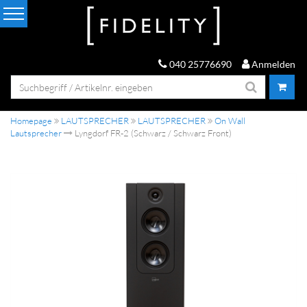
040 25776690
Anmelden
Homepage
LAUTSPRECHER
LAUTSPRECHER
On Wall
Lautsprecher
Lyngdorf FR-2 (Schwarz / Schwarz Front)