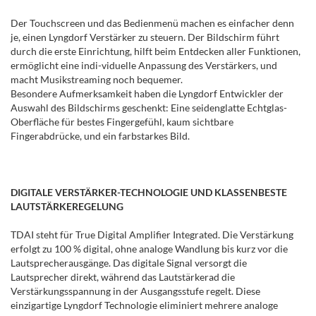
Der Touchscreen und das Bedienmenü machen es einfacher denn
je, einen Lyngdorf Verstärker zu steuern. Der Bildschirm führt
durch die erste Einrichtung, hilft beim Entdecken aller Funktionen,
ermöglicht eine indi-viduelle Anpassung des Verstärkers, und
macht Musikstreaming noch bequemer.
Besondere Aufmerksamkeit haben die Lyngdorf Entwickler der
Auswahl des Bildschirms geschenkt: Eine seidenglatte Echtglas-
Oberfläche für bestes Fingergefühl, kaum sichtbare
Fingerabdrücke, und ein farbstarkes Bild.
DIGITALE VERSTÄRKER-TECHNOLOGIE UND KLASSENBESTE
LAUTSTÄRKEREGELUNG
TDAI steht für True Digital Amplifier Integrated. Die Verstärkung
erfolgt zu 100 % digital, ohne analoge Wandlung bis kurz vor die
Lautsprecherausgänge. Das digitale Signal versorgt die
Lautsprecher direkt, während das Lautstärkerad die
Verstärkungsspannung in der Ausgangsstufe regelt. Diese
einzigartige Lyngdorf Technologie eliminiert mehrere analoge