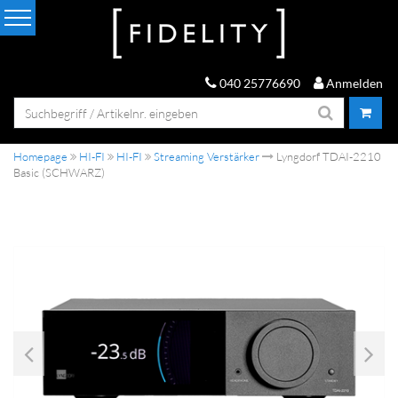
040 25776690
Anmelden
Homepage
HI-FI
HI-FI
Streaming Verstärker
Lyngdorf TDAI-2210
Basic (SCHWARZ)