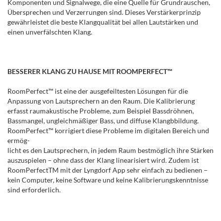
Komponenten und Signalwege, die eine Quelle für Grundrauschen,
Übersprechen und Verzerrungen sind. Dieses Verstärkerprinzip
gewährleistet die beste Klangqualität bei allen Lautstärken und
einen unverfälschten Klang.
BESSERER KLANG ZU HAUSE MIT ROOMPERFECT™
RoomPerfect™ ist eine der ausgefeiltesten Lösungen für die
Anpassung von Lautsprechern an den Raum. Die Kalibrierung
erfasst raumakustische Probleme, zum Beispiel Bassdröhnen,
Bassmangel, ungleichmäßiger Bass, und diffuse Klangbbildung.
RoomPerfect™ korrigiert diese Probleme im digitalen Bereich und
ermög-
licht es den Lautsprechern, in jedem Raum bestmöglich ihre Stärken
auszuspielen – ohne dass der Klang linearisiert wird. Zudem ist
RoomPerfectTM mit der Lyngdorf App sehr einfach zu bedienen –
kein Computer, keine Software und keine Kalibrierungskenntnisse
sind erforderlich.