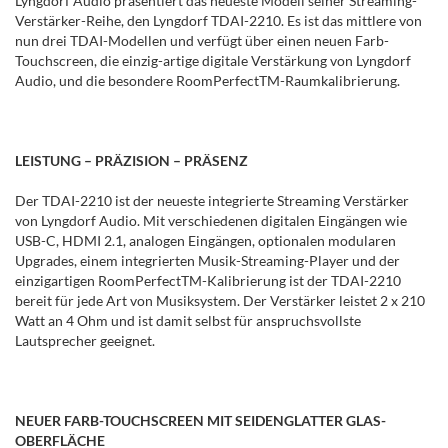
Lyngdorf Audio präsentiert das neueste Modell seiner Streaming-
Verstärker-Reihe, den Lyngdorf TDAI-2210. Es ist das mittlere von
nun drei TDAI-Modellen und verfügt über einen neuen Farb-
Touchscreen, die einzig-artige digitale Verstärkung von Lyngdorf
Audio, und die besondere RoomPerfectTM-Raumkalibrierung.
LEISTUNG – PRÄZISION – PRÄSENZ
Der TDAI-2210 ist der neueste integrierte Streaming Verstärker
von Lyngdorf Audio. Mit verschiedenen digitalen Eingängen wie
USB-C, HDMI 2.1, analogen Eingängen, optionalen modularen
Upgrades, einem integrierten Musik-Streaming-Player und der
einzigartigen RoomPerfectTM-Kalibrierung ist der TDAI-2210
bereit für jede Art von Musiksystem. Der Verstärker leistet 2 x 210
Watt an 4 Ohm und ist damit selbst für anspruchsvollste
Lautsprecher geeignet.
NEUER FARB-TOUCHSCREEN MIT SEIDENGLATTER GLAS-
OBERFLÄCHE