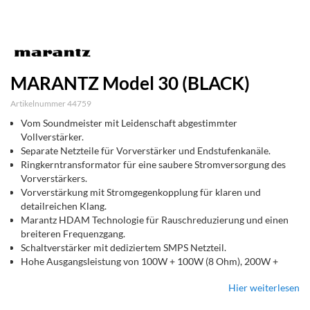
MARANTZ Model 30 (BLACK)
Artikelnummer 44759
Vom Soundmeister mit Leidenschaft abgestimmter
Vollverstärker.
Separate Netzteile für Vorverstärker und Endstufenkanäle.
Ringkerntransformator für eine saubere Stromversorgung des
Vorverstärkers.
Vorverstärkung mit Stromgegenkopplung für klaren und
detailreichen Klang.
Marantz HDAM Technologie für Rauschreduzierung und einen
breiteren Frequenzgang.
Schaltverstärker mit dediziertem SMPS Netzteil.
Hohe Ausgangsleistung von 100W + 100W (8 Ohm), 200W +
200W (4 Ohm).
Hier weiterlesen
MM/MC Phono Eingang mit MC Eingangsimpedanz-Wähler.
Linearer Frequenzgang – ganz unabhängig von den