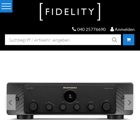
040 25776690
Anmelden