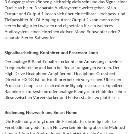
3 Ausgangssätze können gleichzeitig aktiv sein und das Signal einer
Quelle an bis zu 3 separate Audiosysteme weitergeben. Main
Output und Output 1 lassen sich über einstellbare Hochpass- und
Tiefpassfilter für Bi-Amping nutzen; Output 2 kann mono oder
stereo konfiguriert werden und eignet sich für ein weiteres
Audiosystem, einen einzelnen aktiven Mono-Subwoofer oder 2
separate Stereo-Subwoofer.
Signalbearbeitung, Kopfhörer und Processor Loop
Der analoge 8-Band-Equalizer erlaubt eine Anpassung einzelner
Frequenzbereiche und kann bei Bedarf umgangen werden. Der
High Drive Headphone Amplifier mit Headphone Crossfeed
Director HXD® ist für Kopfhörerbetrieb vorgesehen. Über den
Processor Loop lassen sich externe Signalprozessoren, Equalizer,
Raumkorrektursysteme oder analoge Bandgeräte einbinden, ohne
diese zwischen Vorverstärker und Endverstärker zu platzieren.
Bedienung, Netzwerk und Smart Home
Die Bedienung erfolgt über die Frontplatte, die mitgelieferte
Fernbedienung oder nach Netzwerkeinbindung über die McIntosh
Connect App für Android- und Apple-Geräte. Die App kann