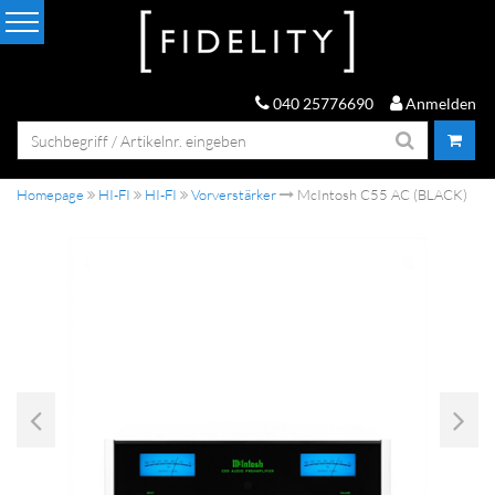
040 25776690
Anmelden
Homepage
HI-FI
HI-FI
Vorverstärker
McIntosh C55 AC (BLACK)