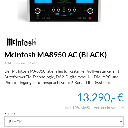
McIntosh MA8950 AC (BLACK)
Artikelnummer 61425
Der McIntosh MA8950 ist ein leistungsstarker Vollverstärker mit
AutoformerTM Technologie, DA2-Digitalmodul, HDMI ARC und
Phono-Eingängen für anspruchsvolle 2-Kanal-HiFi-Systeme.
13.290,- €
inkl. 19% MwSt.
Versandkostenfrei
Farbe