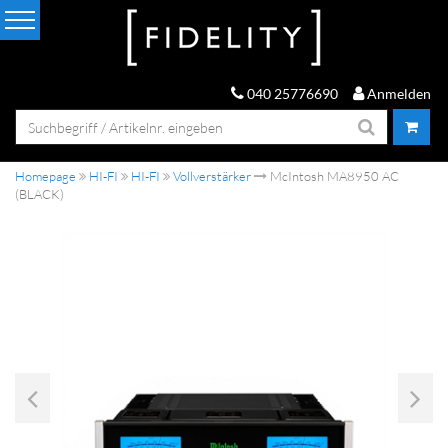
040 25776690
Anmelden
Homepage
HI-FI
HI-FI
Vollverstärker
McIntosh MA8950 AC
(BLACK)